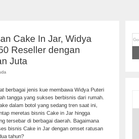
an Cake In Jar, Widya
 150 Reseller dengan
n Juta
uda
at berbagai jenis kue membawa Widya Puteri
ah tangga yang sukses berbisnis dari rumah.
e dalam botol yang sedang tren saat ini,
S
ntap meretas bisnis Cake in Jar hingga
k
ang tersebar di berbagai daerah. Bagaimana
i
es bisnis Cake in Jar dengan omset ratusan
p
dua tahun?