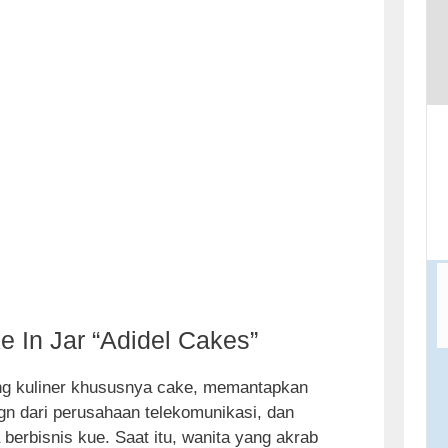
t
o
c
o
n
t
e
n
t
 In Jar “Adidel Cakes”
ang kuliner khususnya cake, memantapkan
gn dari perusahaan telekomunikasi, dan
berbisnis kue. Saat itu, wanita yang akrab