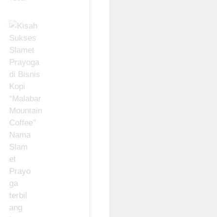
Nama
Slam
et
Prayo
ga
terbil
ang