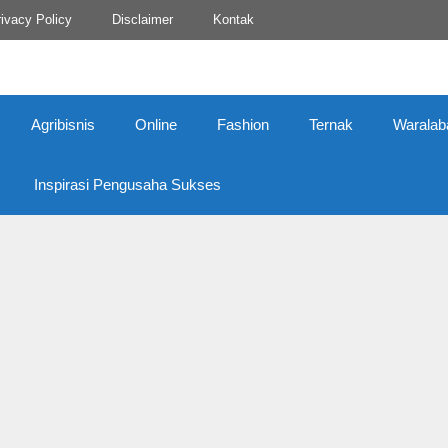
ivacy Policy
Disclaimer
Kontak
Agribisnis
Online
Fashion
Ternak
Waralab
Inspirasi Pengusaha Sukses