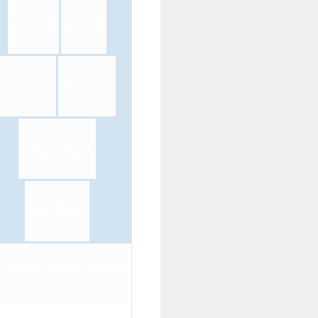
Fashion
Ternak
Waralaba
Budidaya
Ekspor Impor
Tips Bisnis
Inspirasi Pengusaha Sukses