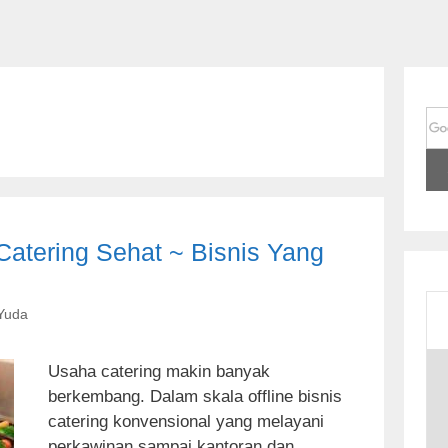
atering Sehat ~ Bisnis Yang
Yuda
S
Usaha catering makin banyak
k
berkembang. Dalam skala offline bisnis
i
catering konvensional yang melayani
p
perkawinan sampai kantoran dan