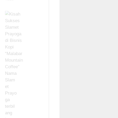
Nama
Slam
et
Prayo
ga
terbil
ang