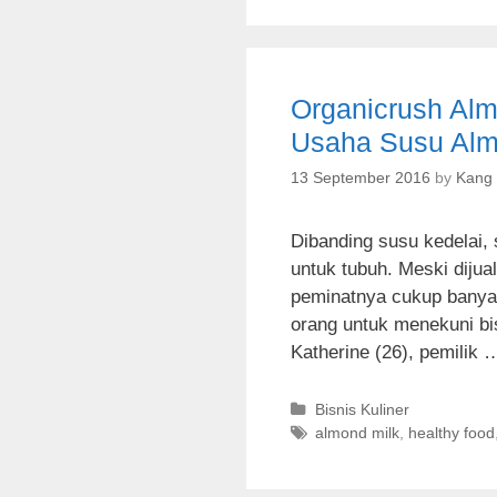
e
g
g
s
o
r
Organicrush Al
i
e
Usaha Susu Alm
s
13 September 2016
by
Kang
Dibanding susu kedelai, 
untuk tubuh. Meski dijua
peminatnya cukup banyak.
orang untuk menekuni bi
Katherine (26), pemilik
C
Bisnis Kuliner
a
T
almond milk
,
healthy food
t
a
e
g