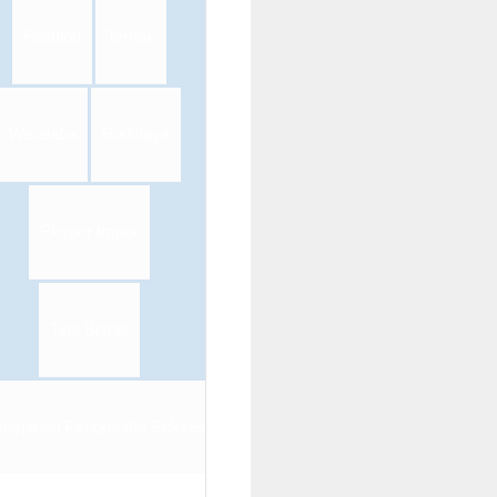
Fashion
Ternak
Waralaba
Budidaya
Ekspor Impor
Tips Bisnis
Inspirasi Pengusaha Sukses