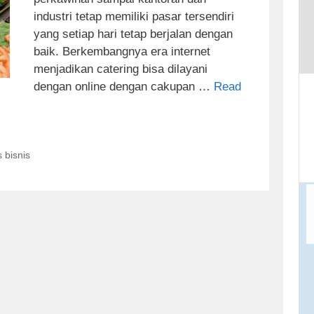
t
industri tetap memiliki pasar tersendiri
o
yang setiap hari tetap berjalan dengan
c
baik. Berkembangnya era internet
o
menjadikan catering bisa dilayani
n
dengan online dengan cakupan …
Read
t
e
n
t
s bisnis