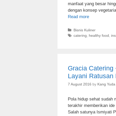
manfaat yang besar hin
dengan konsep vegetaria
Read more
C
Bisnis Kuliner
a
T
catering
,
healthy food
,
in
t
a
e
g
g
s
o
r
Gracia Catering 
i
e
Layani Ratusan 
s
7 August 2016
by
Kang Yuda
Pola hidup sehat sudah 
terakhir memberikan ide 
Salah satunya Ismiyati