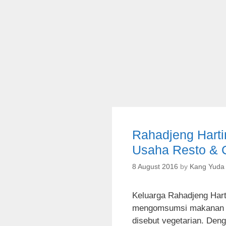
r
i
e
s
Rahadjeng Harti
Usaha Resto & C
8 August 2016
by
Kang Yuda
Keluarga Rahadjeng Hart
mengomsumsi makanan y
disebut vegetarian. Den