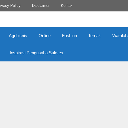
ivacy Policy
Disclaimer
Kontak
Agribisnis
Online
Fashion
Ternak
Waralab
Inspirasi Pengusaha Sukses