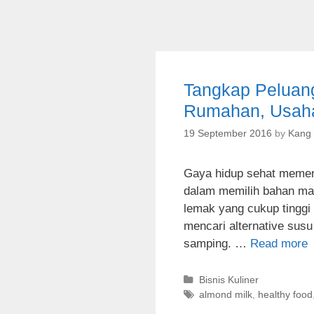
Tangkap Peluan
Rumahan, Usaha
19 September 2016
by
Kang
Gaya hidup sehat memeng
dalam memilih bahan ma
lemak yang cukup tinggi
mencari alternative susu
samping. …
Read more
C
Bisnis Kuliner
a
T
almond milk
,
healthy food
t
a