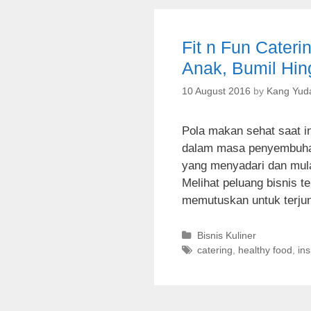
g
s
o
r
Fit n Fun Cateri
i
e
Anak, Bumil Hin
s
10 August 2016
by
Kang Yud
Pola makan sehat saat i
dalam masa penyembuha
yang menyadari dan mul
Melihat peluang bisnis te
memutuskan untuk terj
C
Bisnis Kuliner
a
T
catering
,
healthy food
,
in
t
a
e
g
g
s
o