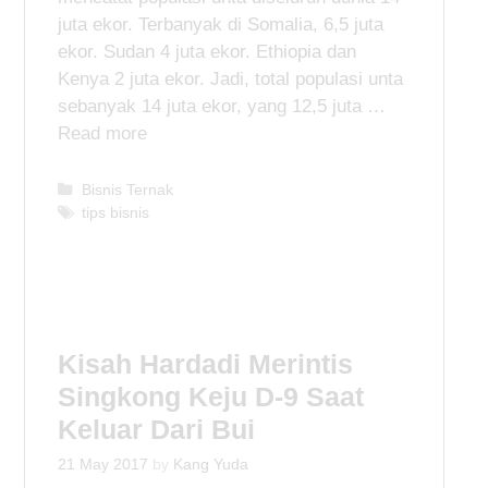
juta ekor. Terbanyak di Somalia, 6,5 juta
ekor. Sudan 4 juta ekor. Ethiopia dan
Kenya 2 juta ekor. Jadi, total populasi unta
sebanyak 14 juta ekor, yang 12,5 juta …
Read more
C
Bisnis Ternak
a
T
tips bisnis
t
a
e
g
g
s
o
r
i
Kisah Hardadi Merintis
e
Singkong Keju D-9 Saat
s
Keluar Dari Bui
21 May 2017
by
Kang Yuda