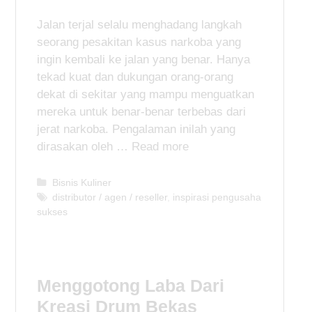
Jalan terjal selalu menghadang langkah
seorang pesakitan kasus narkoba yang
ingin kembali ke jalan yang benar. Hanya
tekad kuat dan dukungan orang-orang
dekat di sekitar yang mampu menguatkan
mereka untuk benar-benar terbebas dari
jerat narkoba. Pengalaman inilah yang
dirasakan oleh …
Read more
C
Bisnis Kuliner
a
T
distributor / agen / reseller
,
inspirasi pengusaha
sukses
t
a
e
g
g
s
o
r
Menggotong Laba Dari
i
e
Kreasi Drum Bekas