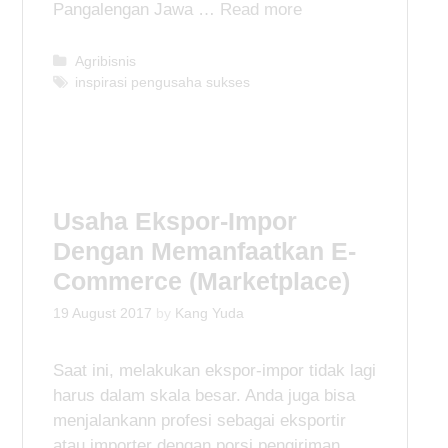
Pangalengan Jawa …
Read more
C
Agribisnis
a
T
inspirasi pengusaha sukses
t
a
e
g
g
s
o
r
i
Usaha Ekspor-Impor
e
Dengan Memanfaatkan E-
s
Commerce (Marketplace)
19 August 2017
by
Kang Yuda
Saat ini, melakukan ekspor-impor tidak lagi
harus dalam skala besar. Anda juga bisa
menjalankann profesi sebagai eksportir
atau importer dengan porsi pengiriman