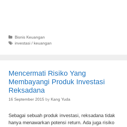
C
Bisnis Keuangan
a
T
investasi / keuangan
t
a
e
g
g
s
o
Mencermati Risiko Yang
r
i
Membayangi Produk Investasi
e
Reksadana
s
16 September 2015
by
Kang Yuda
Sebagai sebuah produk investasi, reksadana tidak
hanya menawarkan potensi return. Ada juga risiko