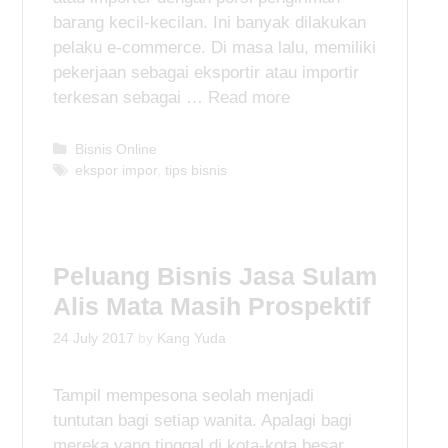
barang kecil-kecilan. Ini banyak dilakukan
pelaku e-commerce. Di masa lalu, memiliki
pekerjaan sebagai eksportir atau importir
terkesan sebagai …
Read more
C
Bisnis Online
a
T
ekspor impor
,
tips bisnis
t
a
e
g
g
s
o
Peluang Bisnis Jasa Sulam
r
i
Alis Mata Masih Prospektif
e
s
24 July 2017
by
Kang Yuda
Tampil mempesona seolah menjadi
tuntutan bagi setiap wanita. Apalagi bagi
mereka yang tinggal di kota-kota besar