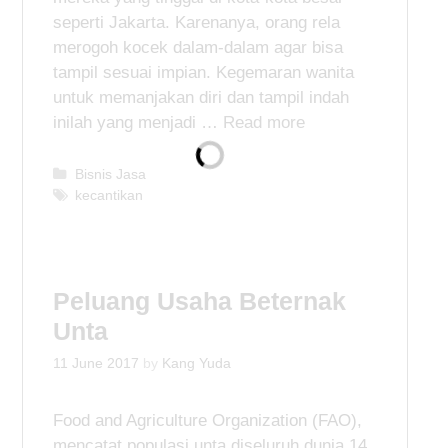
seperti Jakarta. Karenanya, orang rela
merogoh kocek dalam-dalam agar bisa
tampil sesuai impian. Kegemaran wanita
untuk memanjakan diri dan tampil indah
inilah yang menjadi …
Read more
C
Bisnis Jasa
a
T
kecantikan
t
a
e
g
g
s
o
Peluang Usaha Beternak
r
i
Unta
e
s
11 June 2017
by
Kang Yuda
Food and Agriculture Organization (FAO),
mencatat populasi unta diseluruh dunia 14