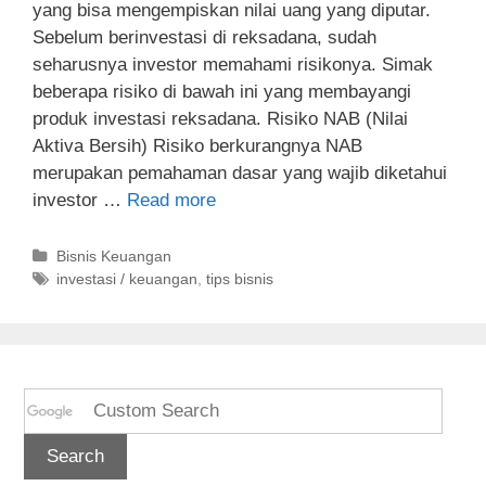
yang bisa mengempiskan nilai uang yang diputar.
Sebelum berinvestasi di reksadana, sudah
seharusnya investor memahami risikonya. Simak
beberapa risiko di bawah ini yang membayangi
produk investasi reksadana. Risiko NAB (Nilai
Aktiva Bersih) Risiko berkurangnya NAB
merupakan pemahaman dasar yang wajib diketahui
investor …
Read more
C
Bisnis Keuangan
a
T
investasi / keuangan
,
tips bisnis
t
a
e
g
g
s
o
r
i
e
s