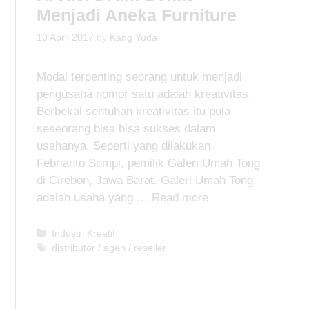
s
Menjadi Aneka Furniture
10 April 2017
by
Kang Yuda
Modal terpenting seorang untuk menjadi
pengusaha nomor satu adalah kreativitas.
Berbekal sentuhan kreativitas itu pula
seseorang bisa bisa sukses dalam
usahanya. Seperti yang dilakukan
Febrianto Sompi, pemilik Galeri Umah Tong
di Cirebon, Jawa Barat. Galeri Umah Tong
adalah usaha yang …
Read more
C
Industri Kreatif
a
T
distributor / agen / reseller
t
a
e
g
g
s
o