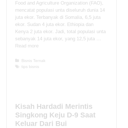
Food and Agriculture Organization (FAO),
mencatat populasi unta diseluruh dunia 14
juta ekor. Terbanyak di Somalia, 6,5 juta
ekor. Sudan 4 juta ekor. Ethiopia dan
Kenya 2 juta ekor. Jadi, total populasi unta
sebanyak 14 juta ekor, yang 12,5 juta …
Read more
C
Bisnis Ternak
a
T
tips bisnis
t
a
e
g
g
s
o
r
i
Kisah Hardadi Merintis
e
Singkong Keju D-9 Saat
s
Keluar Dari Bui