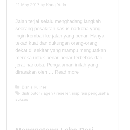
21 May 2017
by
Kang Yuda
Jalan terjal selalu menghadang langkah
seorang pesakitan kasus narkoba yang
ingin kembali ke jalan yang benar. Hanya
tekad kuat dan dukungan orang-orang
dekat di sekitar yang mampu menguatkan
mereka untuk benar-benar terbebas dari
jerat narkoba. Pengalaman inilah yang
dirasakan oleh …
Read more
C
Bisnis Kuliner
a
T
distributor / agen / reseller
,
inspirasi pengusaha
sukses
t
a
e
g
g
s
o
r
i