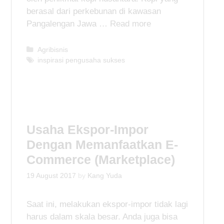
berasal dari perkebunan di kawasan
Pangalengan Jawa …
Read more
C
Agribisnis
a
T
inspirasi pengusaha sukses
t
a
e
g
g
s
o
r
i
Usaha Ekspor-Impor
e
Dengan Memanfaatkan E-
s
Commerce (Marketplace)
19 August 2017
by
Kang Yuda
Saat ini, melakukan ekspor-impor tidak lagi
harus dalam skala besar. Anda juga bisa