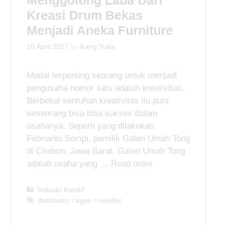
Menggotong Laba Dari
e
Kreasi Drum Bekas
s
Menjadi Aneka Furniture
10 April 2017
by
Kang Yuda
Modal terpenting seorang untuk menjadi
pengusaha nomor satu adalah kreativitas.
Berbekal sentuhan kreativitas itu pula
seseorang bisa bisa sukses dalam
usahanya. Seperti yang dilakukan
Febrianto Sompi, pemilik Galeri Umah Tong
di Cirebon, Jawa Barat. Galeri Umah Tong
adalah usaha yang …
Read more
C
Industri Kreatif
a
T
distributor / agen / reseller
t
a
e
g