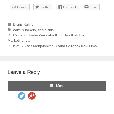
Google
Twitter
Facebook
Email
C
Bisnis Kuliner
a
T
cake & bakery
,
tips bisnis
P
t
a
Peluang Usaha Waralaba Kurir dan Ikuti Trik
o
Marketingnya
e
g
s
g
s
Kiat Sukses Menjalankan Usaha Gerobak Kaki Lima
t
o
n
r
a
i
v
e
Leave a Reply
i
s
g
a
t
i
o
n