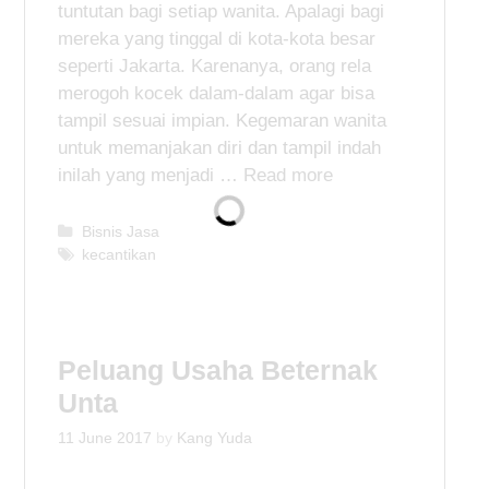
tuntutan bagi setiap wanita. Apalagi bagi
mereka yang tinggal di kota-kota besar
seperti Jakarta. Karenanya, orang rela
merogoh kocek dalam-dalam agar bisa
tampil sesuai impian. Kegemaran wanita
untuk memanjakan diri dan tampil indah
inilah yang menjadi …
Read more
C
Bisnis Jasa
a
T
kecantikan
t
a
e
g
g
s
o
Peluang Usaha Beternak
r
i
Unta
e
s
11 June 2017
by
Kang Yuda