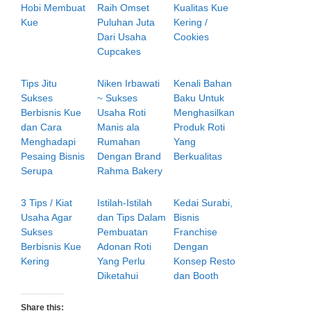
Hobi Membuat
Raih Omset
Kualitas Kue
Kue
Puluhan Juta
Kering /
Dari Usaha
Cookies
Cupcakes
Tips Jitu
Niken Irbawati
Kenali Bahan
Sukses
~ Sukses
Baku Untuk
Berbisnis Kue
Usaha Roti
Menghasilkan
dan Cara
Manis ala
Produk Roti
Menghadapi
Rumahan
Yang
Pesaing Bisnis
Dengan Brand
Berkualitas
Serupa
Rahma Bakery
3 Tips / Kiat
Istilah-Istilah
Kedai Surabi,
Usaha Agar
dan Tips Dalam
Bisnis
Sukses
Pembuatan
Franchise
Berbisnis Kue
Adonan Roti
Dengan
Kering
Yang Perlu
Konsep Resto
Diketahui
dan Booth
Share this: