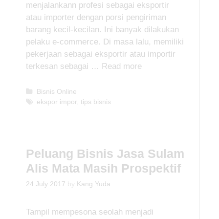
menjalankann profesi sebagai eksportir
atau importer dengan porsi pengiriman
barang kecil-kecilan. Ini banyak dilakukan
pelaku e-commerce. Di masa lalu, memiliki
pekerjaan sebagai eksportir atau importir
terkesan sebagai …
Read more
C
Bisnis Online
a
T
ekspor impor
,
tips bisnis
t
a
e
g
g
s
o
Peluang Bisnis Jasa Sulam
r
i
Alis Mata Masih Prospektif
e
s
24 July 2017
by
Kang Yuda
Tampil mempesona seolah menjadi