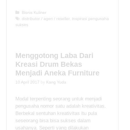
C
Bisnis Kuliner
a
T
distributor / agen / reseller
,
inspirasi pengusaha
sukses
t
a
e
g
g
s
o
r
Menggotong Laba Dari
i
e
Kreasi Drum Bekas
s
Menjadi Aneka Furniture
10 April 2017
by
Kang Yuda
Modal terpenting seorang untuk menjadi
pengusaha nomor satu adalah kreativitas.
Berbekal sentuhan kreativitas itu pula
seseorang bisa bisa sukses dalam
usahanya. Seperti yang dilakukan