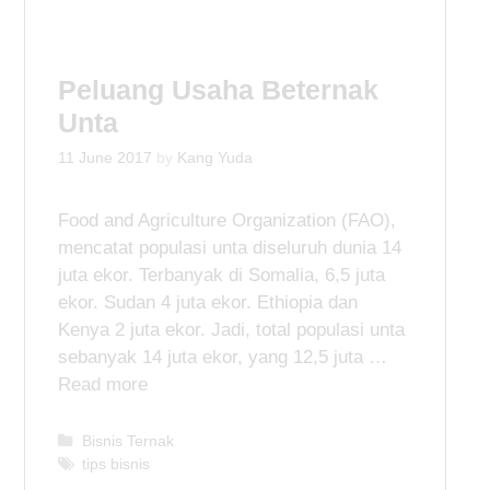
e
g
g
s
o
Peluang Usaha Beternak
r
i
Unta
e
s
11 June 2017
by
Kang Yuda
Food and Agriculture Organization (FAO),
mencatat populasi unta diseluruh dunia 14
juta ekor. Terbanyak di Somalia, 6,5 juta
ekor. Sudan 4 juta ekor. Ethiopia dan
Kenya 2 juta ekor. Jadi, total populasi unta
sebanyak 14 juta ekor, yang 12,5 juta …
Read more
C
Bisnis Ternak
a
T
tips bisnis
t
a