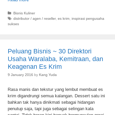
C
Bisnis Kuliner
a
T
distributor / agen / reseller
,
es krim
,
inspirasi pengusaha
sukses
t
a
e
g
g
s
o
r
Peluang Bisnis ~ 30 Direktori
i
e
Usaha Waralaba, Kemitraan, dan
s
Keagenan Es Krim
9 January 2016
by
Kang Yuda
Rasa manis dan tekstur yang lembut membuat es
krim digandrungi semua kalangan. Dessert satu ini
bahkan tak hanya dinikmati sebagai hidangan
penutup saja, tapi juga sebagai selingan kala