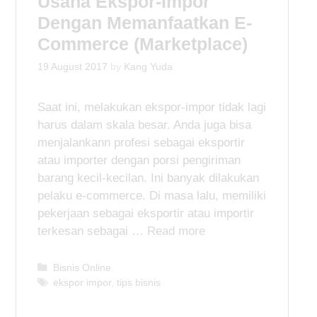
Usaha Ekspor-Impor
e
Dengan Memanfaatkan E-
s
Commerce (Marketplace)
19 August 2017
by
Kang Yuda
Saat ini, melakukan ekspor-impor tidak lagi
harus dalam skala besar. Anda juga bisa
menjalankann profesi sebagai eksportir
atau importer dengan porsi pengiriman
barang kecil-kecilan. Ini banyak dilakukan
pelaku e-commerce. Di masa lalu, memiliki
pekerjaan sebagai eksportir atau importir
terkesan sebagai …
Read more
C
Bisnis Online
a
T
ekspor impor
,
tips bisnis
t
a
e
g