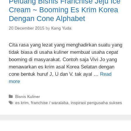
Peluang Bisnis Franchise Jeju Ice
Cream ~ Booming Es Krim Korea
Dengan Cone Alphabet
20 December 2015
by
Kang Yuda
Cita rasa yang lezat yang menghadirkan suatu yang
tidak biasa di usaha kuliner membuat usaha cepat
booming di masyarakat. Contoh saja Vivi Jo yang
menawarkan es krim asal Korea Selatan dengan
cone bentuk huruf J, U dan V. tak ayal …
Read
more
C
Bisnis Kuliner
a
T
es krim
,
franchise / waralaba
,
inspirasi pengusaha sukses
t
a
e
g
g
s
o