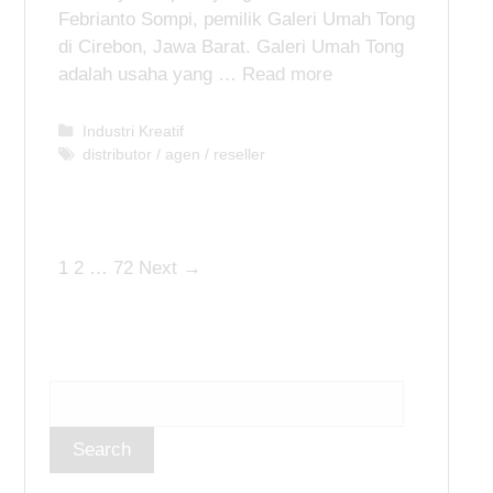
Febrianto Sompi, pemilik Galeri Umah Tong
di Cirebon, Jawa Barat. Galeri Umah Tong
adalah usaha yang …
Read more
C
Industri Kreatif
a
T
distributor / agen / reseller
t
a
e
g
g
s
o
P
1
2
…
72
Next →
r
i
o
e
s
s
t
n
a
v
i
g