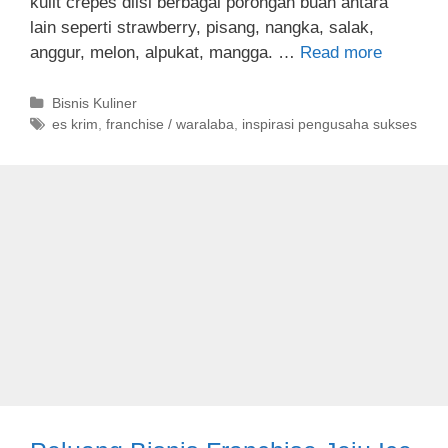
kulit crepes diisi berbagai porongan buah antara
lain seperti strawberry, pisang, nangka, salak,
anggur, melon, alpukat, mangga. …
Read more
C
Bisnis Kuliner
a
T
es krim
,
franchise / waralaba
,
inspirasi pengusaha sukses
t
a
e
g
g
s
o
r
i
e
s