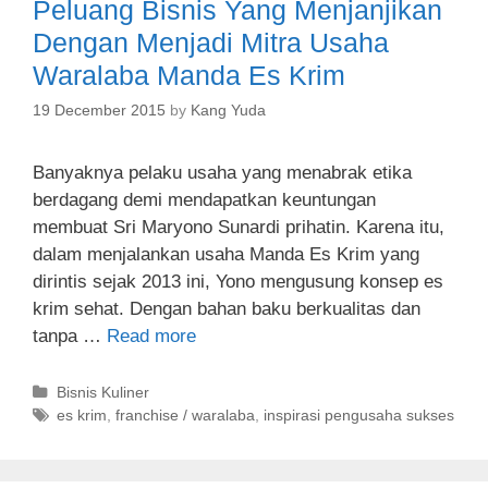
Peluang Bisnis Yang Menjanjikan
r
i
Dengan Menjadi Mitra Usaha
e
Waralaba Manda Es Krim
s
19 December 2015
by
Kang Yuda
Banyaknya pelaku usaha yang menabrak etika
berdagang demi mendapatkan keuntungan
membuat Sri Maryono Sunardi prihatin. Karena itu,
dalam menjalankan usaha Manda Es Krim yang
dirintis sejak 2013 ini, Yono mengusung konsep es
krim sehat. Dengan bahan baku berkualitas dan
tanpa …
Read more
C
Bisnis Kuliner
a
T
es krim
,
franchise / waralaba
,
inspirasi pengusaha sukses
t
a
e
g
g
s