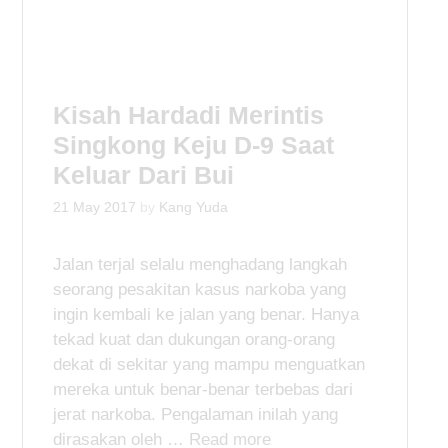
e
g
g
s
o
r
i
Kisah Hardadi Merintis
e
Singkong Keju D-9 Saat
s
Keluar Dari Bui
21 May 2017
by
Kang Yuda
Jalan terjal selalu menghadang langkah
seorang pesakitan kasus narkoba yang
ingin kembali ke jalan yang benar. Hanya
tekad kuat dan dukungan orang-orang
dekat di sekitar yang mampu menguatkan
mereka untuk benar-benar terbebas dari
jerat narkoba. Pengalaman inilah yang
dirasakan oleh …
Read more