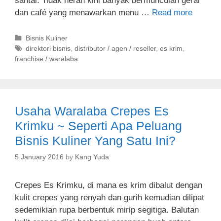
santai. Tidak heran kini banyak bermunculan gerai
dan café yang menawarkan menu …
Read more
C
Bisnis Kuliner
a
T
direktori bisnis
,
distributor / agen / reseller
,
es krim
,
franchise / waralaba
t
a
e
g
g
s
o
r
Usaha Waralaba Crepes Es
i
e
Krimku ~ Seperti Apa Peluang
s
Bisnis Kuliner Yang Satu Ini?
5 January 2016
by
Kang Yuda
Crepes Es Krimku, di mana es krim dibalut dengan
kulit crepes yang renyah dan gurih kemudian dilipat
sedemikian rupa berbentuk mirip segitiga. Balutan