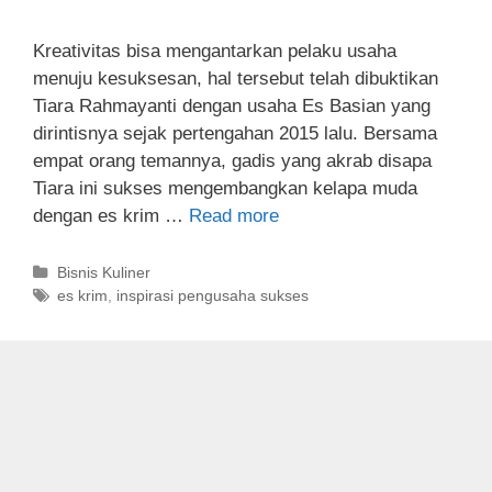
Kreativitas bisa mengantarkan pelaku usaha
menuju kesuksesan, hal tersebut telah dibuktikan
Tiara Rahmayanti dengan usaha Es Basian yang
dirintisnya sejak pertengahan 2015 lalu. Bersama
empat orang temannya, gadis yang akrab disapa
Tiara ini sukses mengembangkan kelapa muda
dengan es krim …
Read more
C
Bisnis Kuliner
a
T
es krim
,
inspirasi pengusaha sukses
t
a
e
g
g
s
o
r
i
e
s