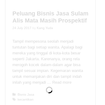
g
s
o
Peluang Bisnis Jasa Sulam
r
i
Alis Mata Masih Prospektif
e
s
24 July 2017
by
Kang Yuda
Tampil mempesona seolah menjadi
tuntutan bagi setiap wanita. Apalagi bagi
mereka yang tinggal di kota-kota besar
seperti Jakarta. Karenanya, orang rela
merogoh kocek dalam-dalam agar bisa
tampil sesuai impian. Kegemaran wanita
untuk memanjakan diri dan tampil indah
inilah yang menjadi …
Read more
C
Bisnis Jasa
a
T
kecantikan
t
a