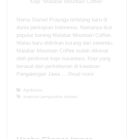
Nama Slamet Prayoga terbilang baru di
dunia perkopian Indonesia. Namanya ikut
popular bareng Malabar Mountain Coffee.
Walau baru didirikan kurang dari sewindu,
Malabar Mountain Coffee sudah dikenal
oleh penikmat kopi nusantara. Kopi yang
berasal dari perkebunan di kawasan
Pangalengan Jawa …
Read more
C
Agribisnis
a
T
inspirasi pengusaha sukses
t
a
e
g
g
s
o
r
i