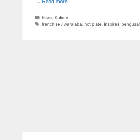
…
Read more
C
Bisnis Kuliner
a
T
franchise / waralaba
,
hot plate
,
inspirasi pengusa
t
a
e
g
g
s
o
r
i
e
s