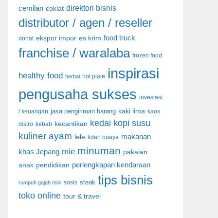
direktori bisnis
cemilan
coklat
distributor / agen / reseller
food truck
ekspor impor
es krim
donat
franchise / waralaba
frozen food
inspirasi
healthy food
hot plate
herbal
pengusaha sukses
investasi
kaki lima
jasa pengiriman barang
/ keuangan
kaos
kedai kopi susu
kecantikan
distro
kebab
kuliner ayam
lele
makanan
lidah buaya
minuman
mie
khas Jepang
pakaian
anak
pendidikan
perlengkapan kendaraan
tips bisnis
steak
sosis
rumpuh gajah mini
toko online
tour & travel