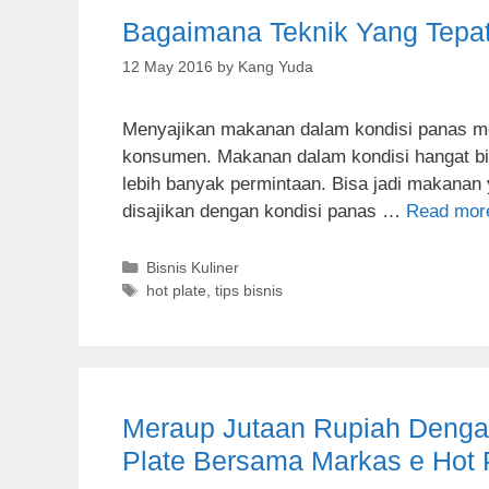
Bagaimana Teknik Yang Tepa
12 May 2016
by
Kang Yuda
Menyajikan makanan dalam kondisi panas men
konsumen. Makanan dalam kondisi hangat b
lebih banyak permintaan. Bisa jadi makanan 
disajikan dengan kondisi panas …
Read mor
C
Bisnis Kuliner
a
T
hot plate
,
tips bisnis
t
a
e
g
g
s
o
r
Meraup Jutaan Rupiah Dengan
i
e
Plate Bersama Markas e Hot 
s