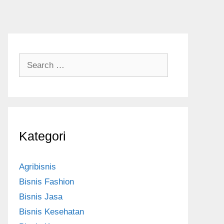
S
e
a
r
c
h
Kategori
f
o
r
Agribisnis
:
Bisnis Fashion
Bisnis Jasa
Bisnis Kesehatan