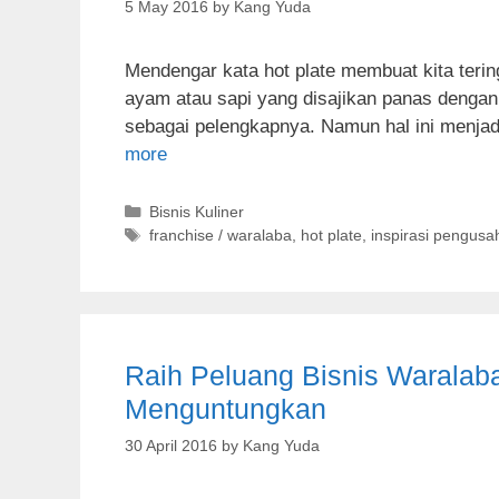
5 May 2016
by
Kang Yuda
Mendengar kata hot plate membuat kita terin
ayam atau sapi yang disajikan panas dengan
sebagai pelengkapnya. Namun hal ini menja
more
C
Bisnis Kuliner
a
T
franchise / waralaba
,
hot plate
,
inspirasi pengusa
t
a
e
g
g
s
o
r
Raih Peluang Bisnis Waralab
i
e
Menguntungkan
s
30 April 2016
by
Kang Yuda