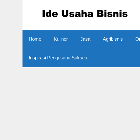
Skip
to
content
Home
Kuliner
Jasa
Agribisnis
On
Inspirasi Pengusaha Sukses