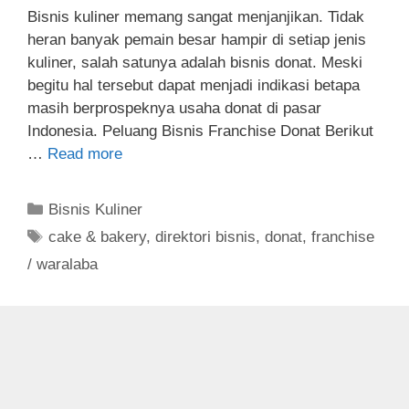
Bisnis kuliner memang sangat menjanjikan. Tidak
heran banyak pemain besar hampir di setiap jenis
kuliner, salah satunya adalah bisnis donat. Meski
begitu hal tersebut dapat menjadi indikasi betapa
masih berprospeknya usaha donat di pasar
Indonesia. Peluang Bisnis Franchise Donat Berikut
…
Read more
C
Bisnis Kuliner
a
T
cake & bakery
,
direktori bisnis
,
donat
,
franchise
t
a
/ waralaba
e
g
g
s
o
r
i
e