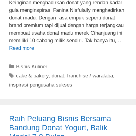
Keinginan menghadirkan donat yang rendah kadar
gula menginspirasi Fanina Nisfulaily menghadirkan
donat madu. Dengan rasa empuk seperti donat
brand premium tapi dijual dengan harga terjangkau
membuat usaha donat madu merek Cihanjuang ini
memiliki 10 cabang milik sendiri. Tak hanya itu, …
Read more
C
Bisnis Kuliner
a
T
cake & bakery
,
donat
,
franchise / waralaba
,
t
a
inspirasi pengusaha sukses
e
g
g
s
o
r
Raih Peluang Bisnis Bersama
i
Bandung Donat Yogurt, Balik
e
s