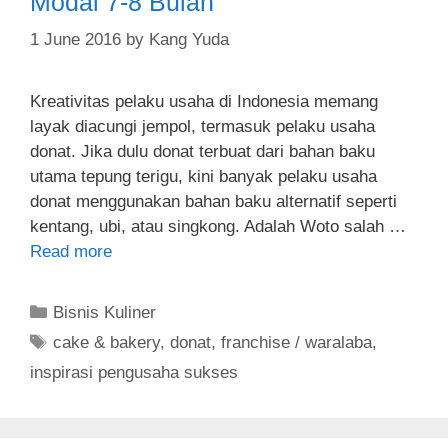
Modal 7-8 Bulan
1 June 2016
by
Kang Yuda
Kreativitas pelaku usaha di Indonesia memang
layak diacungi jempol, termasuk pelaku usaha
donat. Jika dulu donat terbuat dari bahan baku
utama tepung terigu, kini banyak pelaku usaha
donat menggunakan bahan baku alternatif seperti
kentang, ubi, atau singkong. Adalah Woto salah …
Read more
C
Bisnis Kuliner
a
T
cake & bakery
,
donat
,
franchise / waralaba
,
t
a
inspirasi pengusaha sukses
e
g
g
s
o