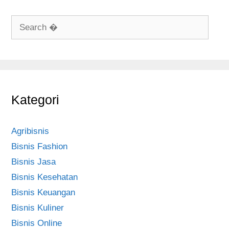
r
i
S
e
e
s
a
r
c
h
Kategori
f
o
r
Agribisnis
:
Bisnis Fashion
Bisnis Jasa
Bisnis Kesehatan
Bisnis Keuangan
Bisnis Kuliner
Bisnis Online