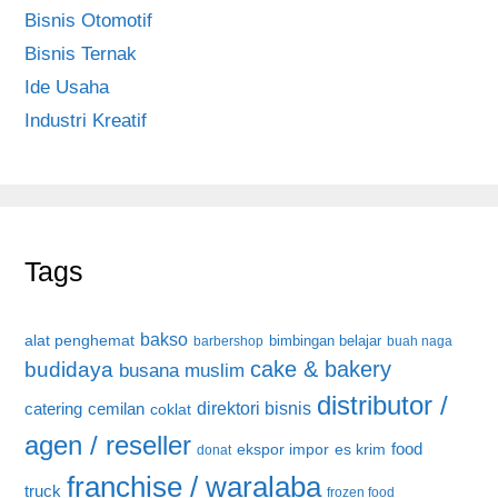
Bisnis Otomotif
Bisnis Ternak
Ide Usaha
Industri Kreatif
Tags
bakso
alat penghemat
bimbingan belajar
barbershop
buah naga
cake & bakery
budidaya
busana muslim
distributor /
direktori bisnis
catering
cemilan
coklat
agen / reseller
food
ekspor impor
es krim
donat
franchise / waralaba
truck
frozen food