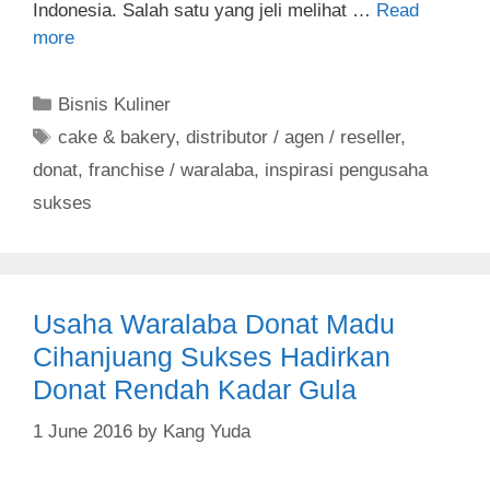
Indonesia. Salah satu yang jeli melihat …
Read
more
C
Bisnis Kuliner
a
T
cake & bakery
,
distributor / agen / reseller
,
t
a
donat
,
franchise / waralaba
,
inspirasi pengusaha
e
g
sukses
g
s
o
r
i
Usaha Waralaba Donat Madu
e
s
Cihanjuang Sukses Hadirkan
Donat Rendah Kadar Gula
1 June 2016
by
Kang Yuda