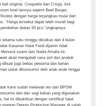
 ball original, Croquette dan Crispy, kini
rozen food lainnya seperti Beef Burger,
Risoles dengan harga terjangkau mulai dari
c. “Harga tersebut dapat lebih murah bagi
pembelian diatas 50 pcs,”ungkapnya.
 selama satu minggu dikulkas dan 4 bulan
oduk Kananan Halal Food dijamin tidak
enurut suami dari Nadia Amalia ini,
wet akan mengubah rasa asli dari produk
g dibuat juga bebas pewarna dan bahan
man untuk dikonsumsi oleh anak-anak hingga
oduk kami sudah melewati tes dari BPOM
onsumsi dan dari segi bahan yang digunakan
, hal ini dibuktikan dengan sertifikat halal
ap mantan Deputy Production Manager di salah