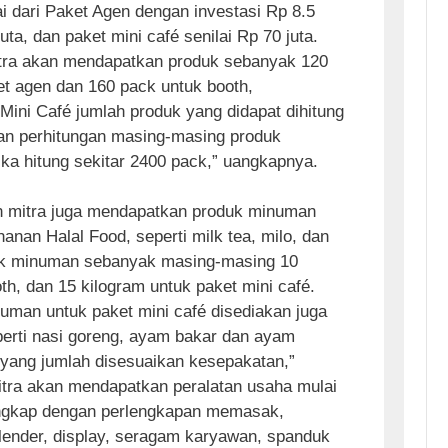
ai dari Paket Agen dengan investasi Rp 8.5
uta, dan paket mini café senilai Rp 70 juta.
itra akan mendapatkan produk sebanyak 120
et agen dan 160 pack untuk booth,
Mini Café jumlah produk yang didapat dihitung
an perhitungan masing-masing produk
ika hitung sekitar 2400 pack,” uangkapnya.
on mitra juga mendapatkan produk minuman
anan Halal Food, seperti milk tea, milo, dan
duk minuman sebanyak masing-masing 10
th, dan 15 kilogram untuk paket mini café.
numan untuk paket mini café disediakan juga
erti nasi goreng, ayam bakar dan ayam
i yang jumlah disesuaikan kesepakatan,”
Mitra akan mendapatkan peralatan usaha mulai
lengkap dengan perlengkapan memasak,
blender, display, seragam karyawan, spanduk