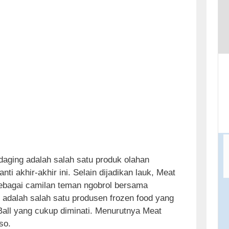
t
o
c
o
n
t
e
n
t
 daging adalah salah satu produk olahan
ti akhir-akhir ini. Selain dijadikan lauk, Meat
 sebagai camilan teman ngobrol bersama
 adalah salah satu produsen frozen food yang
all yang cukup diminati. Menurutnya Meat
so.