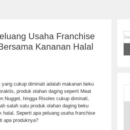
Peluang Usaha Franchise
Bersama Kananan Halal
g yang cukup diminati adalah makanan beku
 praktis, produk olahan daging seperti Meat
en Nugget, hingga Risoles cukup diminati.
S
ah salah satu produk olahan daging beku
k
halal. Seperti apa peluang usaha franchise
i
rti apa produknya?
p