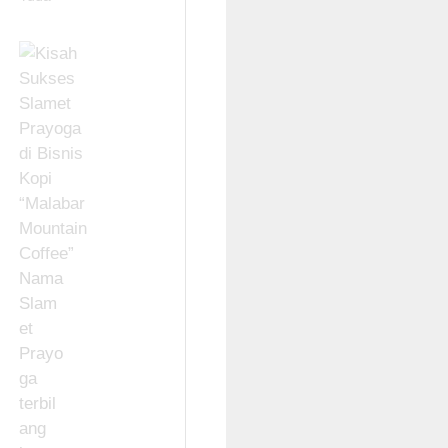
Nama
Slam
et
Prayo
ga
terbil
ang