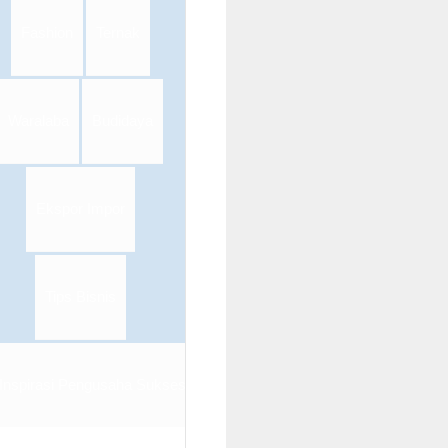
Fashion
Ternak
Waralaba
Budidaya
Ekspor Impor
Tips Bisnis
Inspirasi Pengusaha Sukses