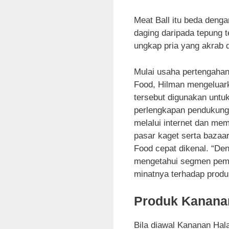
Meat Ball itu beda denga
daging daripada tepung 
ungkap pria yang akrab d
Mulai usaha pertengaha
Food, Hilman mengeluark
tersebut digunakan untu
perlengkapan pendukun
melalui internet dan me
pasar kaget serta baza
Food cepat dikenal. “Den
mengetahui segmen pemb
minatnya terhadap produ
Produk Kananan
Bila diawal Kananan Hal