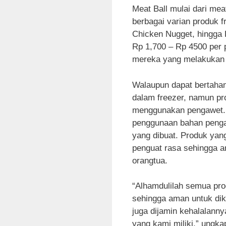
Meat Ball mulai dari meat
berbagai varian produk f
Chicken Nugget, hingga 
Rp 1,700 – Rp 4500 per p
mereka yang melakukan 
Walaupun dapat bertahan
dalam freezer, namun pr
menggunakan pengawet. M
penggunaan bahan penga
yang dibuat. Produk yan
penguat rasa sehingga a
orangtua.
“Alhamdulilah semua pr
sehingga aman untuk dik
juga dijamin kehalalannya
yang kami miliki,” ungk