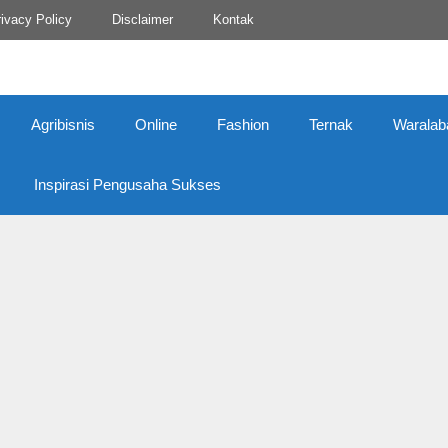
ivacy Policy
Disclaimer
Kontak
Agribisnis
Online
Fashion
Ternak
Waralab
Inspirasi Pengusaha Sukses