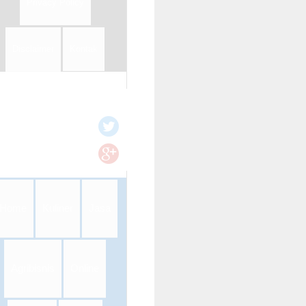
Privacy Policy
Disclaimer
Kontak
Home
Kuliner
Jasa
Agribisnis
Online