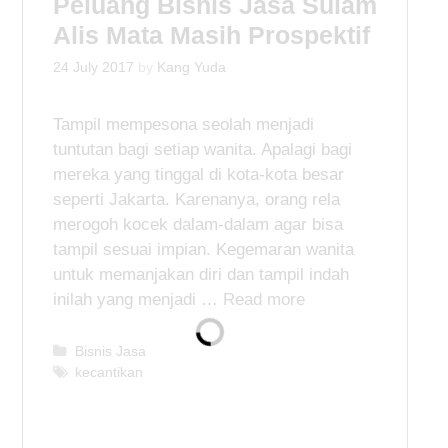
Peluang Bisnis Jasa Sulam
r
i
Alis Mata Masih Prospektif
e
s
24 July 2017
by
Kang Yuda
Tampil mempesona seolah menjadi
tuntutan bagi setiap wanita. Apalagi bagi
mereka yang tinggal di kota-kota besar
seperti Jakarta. Karenanya, orang rela
merogoh kocek dalam-dalam agar bisa
tampil sesuai impian. Kegemaran wanita
untuk memanjakan diri dan tampil indah
inilah yang menjadi …
Read more
C
Bisnis Jasa
a
T
kecantikan
t
a
e
g
g
s