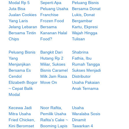
Modal Rp 5
Seperti Apa
Peluang Bisnis
Juta Bisa
Peluang Usaha
Bersama Donat
Jualan Cookies
Franchise
Lukis, Donat
Yang Laris
Frozen Food
Bergambar
Jelang Lebaran
Bersama
Kartu, Ekpresi
Bersama Tintin
Kananan Halal
Wajah Hingga
Chips
Food?
Tulisan
Peluang Bisnis
Bangkit Dari
Shabrina
Yang
Hutang Rp 2
Fathia, Ibu
Menjanjikan
Miliar, Sukses
Rumah Tangga
Bersama Es
Bisnis Caramel
Sukses Menjadi
Cendol
Milk Jam Rasa
Distributor
Elizabeth Bogor
Move On
Usaha Pakaian
~ Cepat Balik
Anak Ternama
Modal
Kecewa Jadi
Noor Rafita,
Usaha
Mitra Usaha
Pemilik Usaha
Waralaba Sosis
Fried Chicken,
Rafita’s Cake ~
Dinamit
Kini Beromset
Booming Lapis
Tawarkan 4