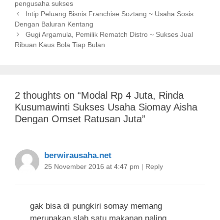
pengusaha sukses
t
a
P
e
g
Intip Peluang Bisnis Franchise Soztang ~ Usaha Sosis
o
Dengan Baluran Kentang
g
s
s
o
Gugi Argamula, Pemilik Rematch Distro ~ Sukses Jual
t
Ribuan Kaus Bola Tiap Bulan
r
n
i
a
e
v
s
i
2 thoughts on “
Modal Rp 4 Juta, Rinda
g
Kusumawinti Sukses Usaha Siomay Aisha
a
t
Dengan Omset Ratusan Juta
”
i
o
n
berwirausaha.net
25 November 2016 at 4:47 pm
|
Reply
gak bisa di pungkiri somay memang
merupakan slah satu makanan paling