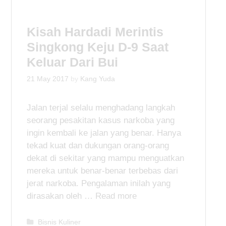
o
r
i
Kisah Hardadi Merintis
e
Singkong Keju D-9 Saat
s
Keluar Dari Bui
21 May 2017
by
Kang Yuda
Jalan terjal selalu menghadang langkah
seorang pesakitan kasus narkoba yang
ingin kembali ke jalan yang benar. Hanya
tekad kuat dan dukungan orang-orang
dekat di sekitar yang mampu menguatkan
mereka untuk benar-benar terbebas dari
jerat narkoba. Pengalaman inilah yang
dirasakan oleh …
Read more
C
Bisnis Kuliner