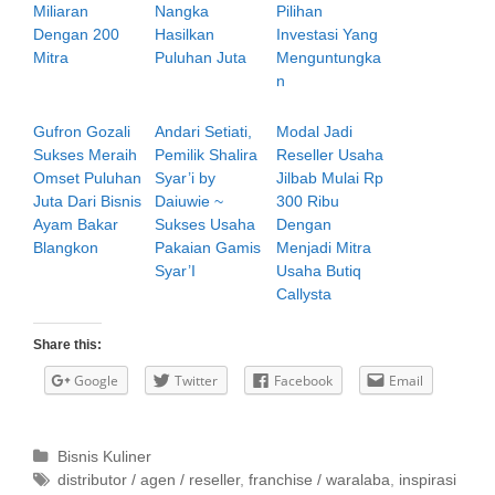
Miliaran
Nangka
Pilihan
Dengan 200
Hasilkan
Investasi Yang
Mitra
Puluhan Juta
Menguntungka
n
Gufron Gozali
Andari Setiati,
Modal Jadi
Sukses Meraih
Pemilik Shalira
Reseller Usaha
Omset Puluhan
Syar’i by
Jilbab Mulai Rp
Juta Dari Bisnis
Daiuwie ~
300 Ribu
Ayam Bakar
Sukses Usaha
Dengan
Blangkon
Pakaian Gamis
Menjadi Mitra
Syar’I
Usaha Butiq
Callysta
Share this:
Google
Twitter
Facebook
Email
C
Bisnis Kuliner
a
T
distributor / agen / reseller
,
franchise / waralaba
,
inspirasi