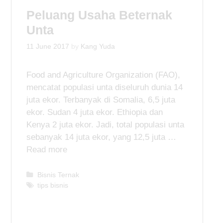
o
Peluang Usaha Beternak
r
i
Unta
e
s
11 June 2017
by
Kang Yuda
Food and Agriculture Organization (FAO),
mencatat populasi unta diseluruh dunia 14
juta ekor. Terbanyak di Somalia, 6,5 juta
ekor. Sudan 4 juta ekor. Ethiopia dan
Kenya 2 juta ekor. Jadi, total populasi unta
sebanyak 14 juta ekor, yang 12,5 juta …
Read more
C
Bisnis Ternak
a
T
tips bisnis
t
a
e
g
g
s