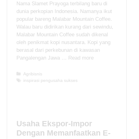
Nama Slamet Prayoga terbilang baru di
dunia perkopian Indonesia. Namanya ikut
popular bareng Malabar Mountain Coffee.
Walau baru didirikan kurang dari sewindu,
Malabar Mountain Coffee sudah dikenal
oleh penikmat kopi nusantara. Kopi yang
berasal dari perkebunan di kawasan
Pangalengan Jawa …
Read more
C
Agribisnis
a
T
inspirasi pengusaha sukses
t
a
e
g
g
s
o
r
i
Usaha Ekspor-Impor
e
Dengan Memanfaatkan E-
s