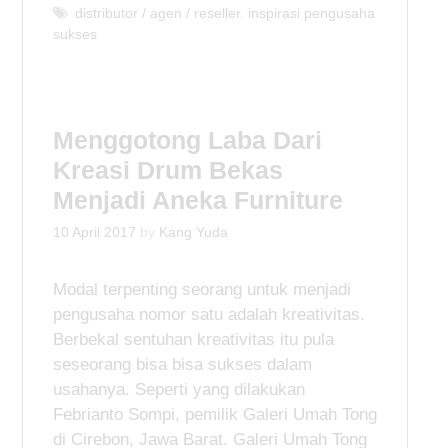
a
T
distributor / agen / reseller
,
inspirasi pengusaha
sukses
t
a
e
g
g
s
o
r
Menggotong Laba Dari
i
e
Kreasi Drum Bekas
s
Menjadi Aneka Furniture
10 April 2017
by
Kang Yuda
Modal terpenting seorang untuk menjadi
pengusaha nomor satu adalah kreativitas.
Berbekal sentuhan kreativitas itu pula
seseorang bisa bisa sukses dalam
usahanya. Seperti yang dilakukan
Febrianto Sompi, pemilik Galeri Umah Tong
di Cirebon, Jawa Barat. Galeri Umah Tong