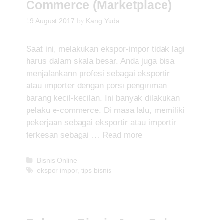
Commerce (Marketplace)
19 August 2017
by
Kang Yuda
Saat ini, melakukan ekspor-impor tidak lagi
harus dalam skala besar. Anda juga bisa
menjalankann profesi sebagai eksportir
atau importer dengan porsi pengiriman
barang kecil-kecilan. Ini banyak dilakukan
pelaku e-commerce. Di masa lalu, memiliki
pekerjaan sebagai eksportir atau importir
terkesan sebagai …
Read more
C
Bisnis Online
a
T
ekspor impor
,
tips bisnis
t
a
e
g
g
s
o