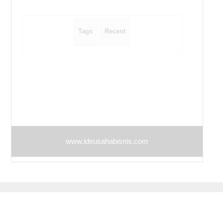
i
o
Tags
Recent
n
www.ideusahabisnis.com