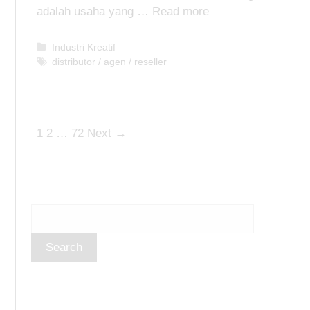
adalah usaha yang …
Read more
C
Industri Kreatif
a
T
distributor / agen / reseller
t
a
e
g
g
s
o
P
1
2
…
72
Next →
r
i
o
e
s
s
t
n
a
v
i
g
a
t