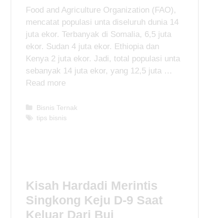
Food and Agriculture Organization (FAO),
mencatat populasi unta diseluruh dunia 14
juta ekor. Terbanyak di Somalia, 6,5 juta
ekor. Sudan 4 juta ekor. Ethiopia dan
Kenya 2 juta ekor. Jadi, total populasi unta
sebanyak 14 juta ekor, yang 12,5 juta …
Read more
C
Bisnis Ternak
a
T
tips bisnis
t
a
e
g
g
s
o
r
i
Kisah Hardadi Merintis
e
Singkong Keju D-9 Saat
s
Keluar Dari Bui