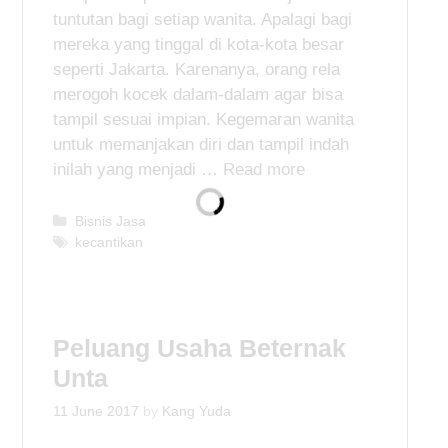
tuntutan bagi setiap wanita. Apalagi bagi
mereka yang tinggal di kota-kota besar
seperti Jakarta. Karenanya, orang rela
merogoh kocek dalam-dalam agar bisa
tampil sesuai impian. Kegemaran wanita
untuk memanjakan diri dan tampil indah
inilah yang menjadi …
Read more
C
Bisnis Jasa
a
T
kecantikan
t
a
e
g
g
s
o
Peluang Usaha Beternak
r
i
Unta
e
s
11 June 2017
by
Kang Yuda