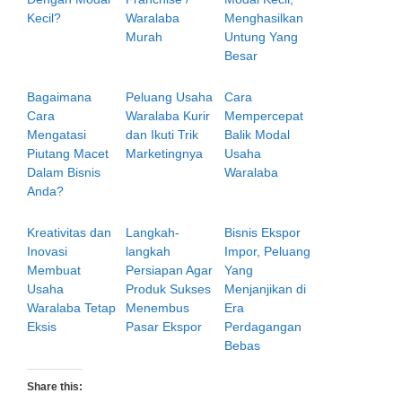
Kecil?
Waralaba
Menghasilkan
Murah
Untung Yang
Besar
Bagaimana
Peluang Usaha
Cara
Cara
Waralaba Kurir
Mempercepat
Mengatasi
dan Ikuti Trik
Balik Modal
Piutang Macet
Marketingnya
Usaha
Dalam Bisnis
Waralaba
Anda?
Kreativitas dan
Langkah-
Bisnis Ekspor
Inovasi
langkah
Impor, Peluang
Membuat
Persiapan Agar
Yang
Usaha
Produk Sukses
Menjanjikan di
Waralaba Tetap
Menembus
Era
Eksis
Pasar Ekspor
Perdagangan
Bebas
Share this: