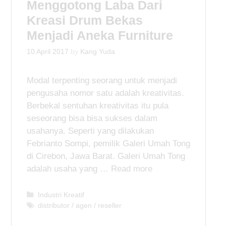
Menggotong Laba Dari
i
e
Kreasi Drum Bekas
s
Menjadi Aneka Furniture
10 April 2017
by
Kang Yuda
Modal terpenting seorang untuk menjadi
pengusaha nomor satu adalah kreativitas.
Berbekal sentuhan kreativitas itu pula
seseorang bisa bisa sukses dalam
usahanya. Seperti yang dilakukan
Febrianto Sompi, pemilik Galeri Umah Tong
di Cirebon, Jawa Barat. Galeri Umah Tong
adalah usaha yang …
Read more
C
Industri Kreatif
a
T
distributor / agen / reseller
t
a