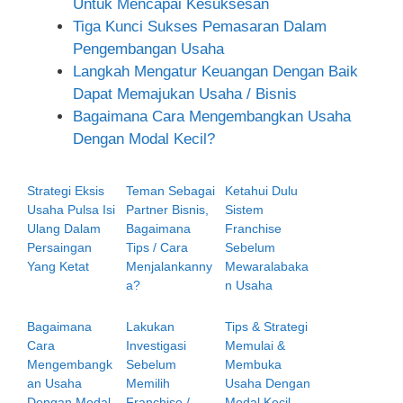
Untuk Mencapai Kesuksesan
Tiga Kunci Sukses Pemasaran Dalam
Pengembangan Usaha
Langkah Mengatur Keuangan Dengan Baik
Dapat Memajukan Usaha / Bisnis
Bagaimana Cara Mengembangkan Usaha
Dengan Modal Kecil?
Strategi Eksis
Teman Sebagai
Ketahui Dulu
Usaha Pulsa Isi
Partner Bisnis,
Sistem
Ulang Dalam
Bagaimana
Franchise
Persaingan
Tips / Cara
Sebelum
Yang Ketat
Menjalankanny
Mewaralabaka
a?
n Usaha
Bagaimana
Lakukan
Tips & Strategi
Cara
Investigasi
Memulai &
Mengembangk
Sebelum
Membuka
an Usaha
Memilih
Usaha Dengan
Dengan Modal
Franchise /
Modal Kecil,