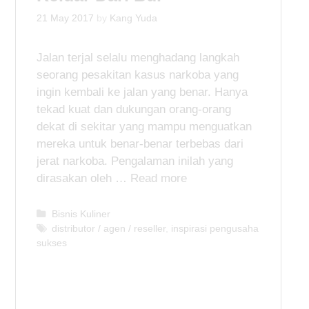
21 May 2017
by
Kang Yuda
Jalan terjal selalu menghadang langkah
seorang pesakitan kasus narkoba yang
ingin kembali ke jalan yang benar. Hanya
tekad kuat dan dukungan orang-orang
dekat di sekitar yang mampu menguatkan
mereka untuk benar-benar terbebas dari
jerat narkoba. Pengalaman inilah yang
dirasakan oleh …
Read more
C
Bisnis Kuliner
a
T
distributor / agen / reseller
,
inspirasi pengusaha
sukses
t
a
e
g
g
s
o
r