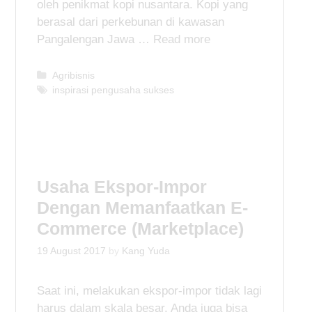
oleh penikmat kopi nusantara. Kopi yang
berasal dari perkebunan di kawasan
Pangalengan Jawa …
Read more
C
Agribisnis
a
T
inspirasi pengusaha sukses
t
a
e
g
g
s
o
r
i
Usaha Ekspor-Impor
e
Dengan Memanfaatkan E-
s
Commerce (Marketplace)
19 August 2017
by
Kang Yuda
Saat ini, melakukan ekspor-impor tidak lagi
harus dalam skala besar. Anda juga bisa