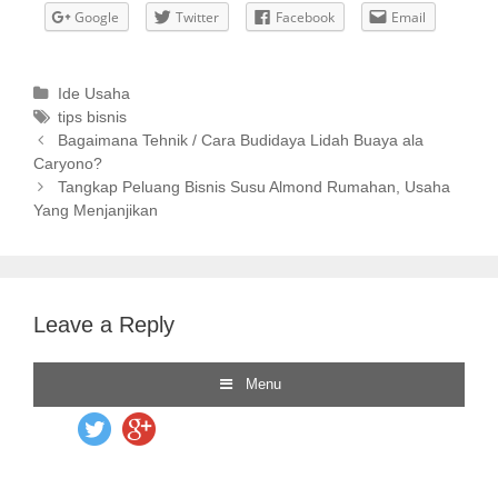
Google
Twitter
Facebook
Email
C
Ide Usaha
a
T
tips bisnis
P
t
a
Bagaimana Tehnik / Cara Budidaya Lidah Buaya ala
o
Caryono?
e
g
s
g
s
Tangkap Peluang Bisnis Susu Almond Rumahan, Usaha
t
Yang Menjanjikan
o
n
r
a
i
v
e
i
s
Leave a Reply
g
a
t
i
o
n