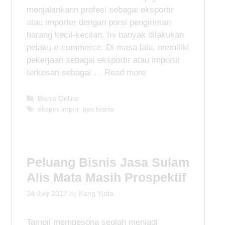
menjalankann profesi sebagai eksportir
atau importer dengan porsi pengiriman
barang kecil-kecilan. Ini banyak dilakukan
pelaku e-commerce. Di masa lalu, memiliki
pekerjaan sebagai eksportir atau importir
terkesan sebagai …
Read more
C
Bisnis Online
a
T
ekspor impor
,
tips bisnis
t
a
e
g
g
s
o
Peluang Bisnis Jasa Sulam
r
i
Alis Mata Masih Prospektif
e
s
24 July 2017
by
Kang Yuda
Tampil mempesona seolah menjadi