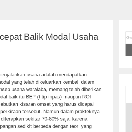
epat Balik Modal Usaha
 menjalankan usaha adalah mendapatkan
odal yang telah dikeluarkan kembali dalam
nsep usaha waralaba, memang telah diberikan
dal baik itu BEP (titip inpas) maupun ROI
isebutkan kisaran omset yang harus dicapai
S
 perkiraan tersebut. Namun dalam prakteknya
k
 diterapkan sekitar 70-80% saja, karena
i
apangan sedikit berbeda dengan teori yang
p