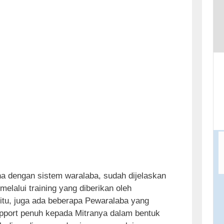
t
o
c
o
n
t
e
n
t
a dengan sistem waralaba, sudah dijelaskan
melalui training yang diberikan oleh
itu, juga ada beberapa Pewaralaba yang
ort penuh kepada Mitranya dalam bentuk