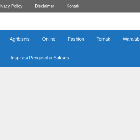
ivacy Policy
Disclaimer
Kontak
Agribisnis
Online
Fashion
Ternak
Waralab
Inspirasi Pengusaha Sukses