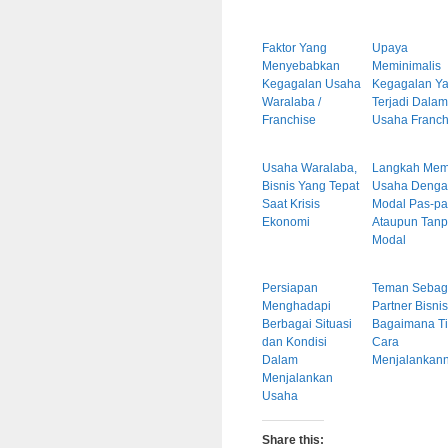
Faktor Yang
Upaya
Menyebabkan
Meminimalis
Kegagalan Usaha
Kegagalan Y
Waralaba /
Terjadi Dalam
Franchise
Usaha Franch
Usaha Waralaba,
Langkah Mem
Bisnis Yang Tepat
Usaha Deng
Saat Krisis
Modal Pas-p
Ekonomi
Ataupun Tan
Modal
Persiapan
Teman Sebag
Menghadapi
Partner Bisnis
Berbagai Situasi
Bagaimana Ti
dan Kondisi
Cara
Dalam
Menjalankan
Menjalankan
Usaha
Share this: