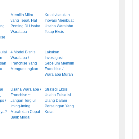
Memilih Mitra
Kreativitas dan
yang Tepat, Hal
Inovasi Membuat
ang
Penting Di Usaha
Usaha Waralaba
Waralaba
Tetap Eksis
ise
ulai
4 Model Bisnis
Lakukan
an
Waralaba /
Investigasi
asan
Franchise Yang
Sebelum Memilih
pa
Menguntungkan
Franchise /
Waralaba Murah
ai
Usaha Waralaba /
Strategi Eksis
,
Franchise ~
Usaha Pulsa Isi
ps /
Jangan Tergiur
Ulang Dalam
Iming-iming
Persaingan Yang
nya?
Murah dan Cepat
Ketat
Balik Modal