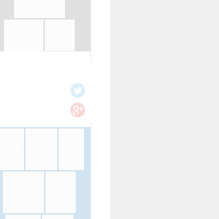
Privacy Policy
Disclaimer
Kontak
Home
Kuliner
Jasa
Agribisnis
Online