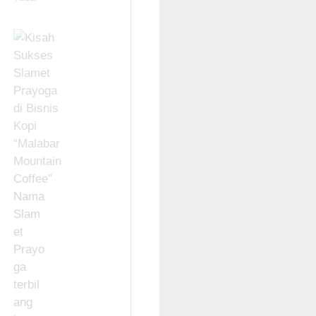
Nama
Slam
et
Prayo
ga
terbil
ang