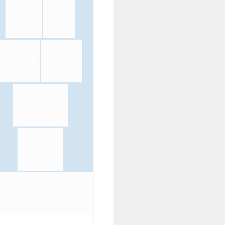
Fashion
Ternak
Waralaba
Budidaya
Ekspor Impor
Tips Bisnis
Inspirasi Pengusaha Sukses