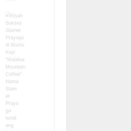
Nama
Slam
et
Prayo
ga
terbil
ang