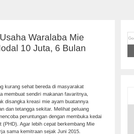
g Usaha Waralaba Mie
dal 10 Juta, 6 Bulan
 kurang sehat bereda di masyarakat
 membuat sendiri makanan favaritnya,
ak disangka kreasi mie ayam buatannya
S
an dan tetangga sekitar. Melihat peluang
k
a mencoba peruntungan dengan membuka kedai
i
t (PHD). Agar lebih cepat berkembang Mie
p
 sama kemitraan sejak Juni 2015.