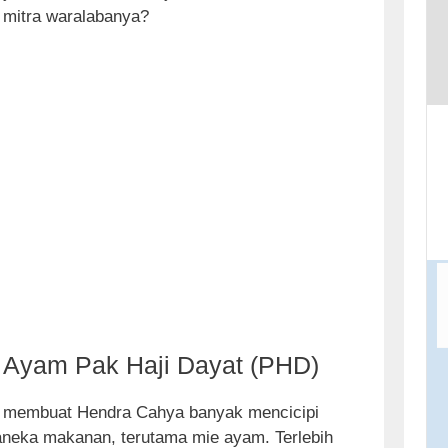
t
 mitra waralabanya?
o
c
o
n
t
e
n
t
 Ayam Pak Haji Dayat (PHD)
er membuat Hendra Cahya banyak mencicipi
eka makanan, terutama mie ayam. Terlebih