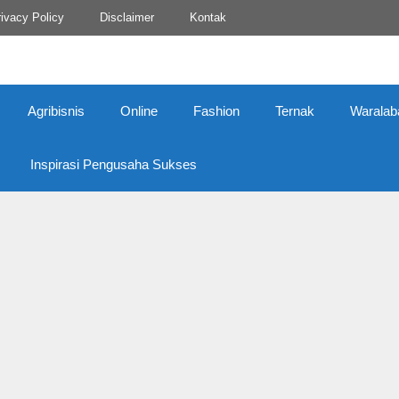
ivacy Policy
Disclaimer
Kontak
Agribisnis
Online
Fashion
Ternak
Waralab
Inspirasi Pengusaha Sukses