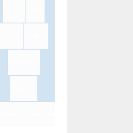
Fashion
Ternak
Waralaba
Budidaya
Ekspor Impor
Tips Bisnis
Inspirasi Pengusaha Sukses