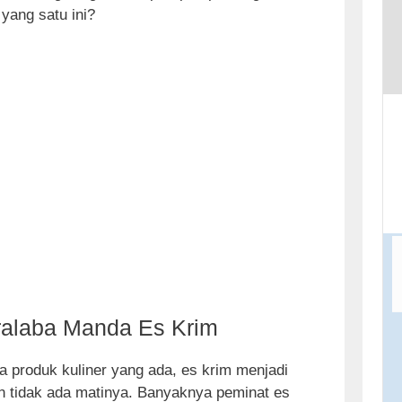
t
 yang satu ini?
o
c
o
n
t
e
n
t
alaba Manda Es Krim
a produk kuliner yang ada, es krim menjadi
n tidak ada matinya. Banyaknya peminat es