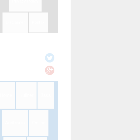
Privacy Policy
Disclaimer
Kontak
Home
Kuliner
Jasa
Agribisnis
Online