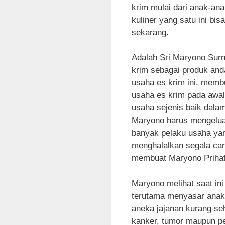
krim mulai dari anak-a
kuliner yang satu ini bi
sekarang.
Adalah Sri Maryono Surna
krim sebagai produk and
usaha es krim ini, mem
usaha es krim pada awal
usaha sejenis baik dal
Maryono harus mengeluar
banyak pelaku usaha ya
menghalalkan segala ca
membuat Maryono Prihat
Maryono melihat saat in
terutama menyasar anak-
aneka jajanan kurang se
kanker, tumor maupun p