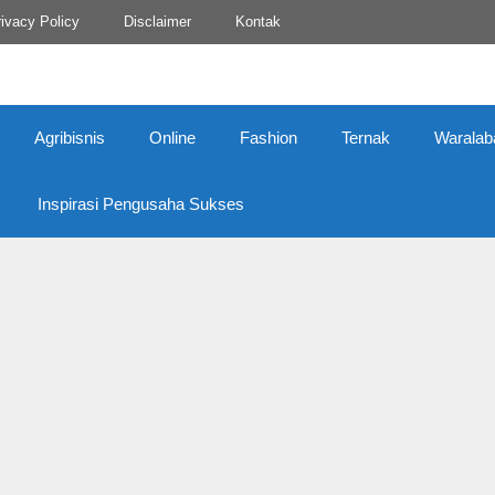
ivacy Policy
Disclaimer
Kontak
Agribisnis
Online
Fashion
Ternak
Waralab
Inspirasi Pengusaha Sukses