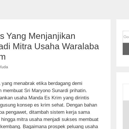
is Yang Menjanjikan
di Mitra Usaha Waralaba
im
Yuda
 yang menabrak etika berdagang demi
 membuat Sri Maryono Sunardi prihatin.
lankan usaha Manda Es Krim yang dirintis
S
ngusung konsep es krim sehat. Dengan bahan
k
npa pengawet, ditambah sistem kerja sama
i
 hingga mitra usaha menjadi sukses membuat
p
rkembang. Bagaimana prospek peluang usaha