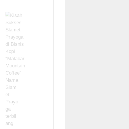
Nama
Slam
et
Prayo
ga
terbil
ang