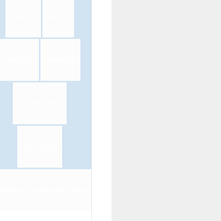
Fashion
Ternak
Waralaba
Budidaya
Ekspor Impor
Tips Bisnis
Inspirasi Pengusaha Sukses