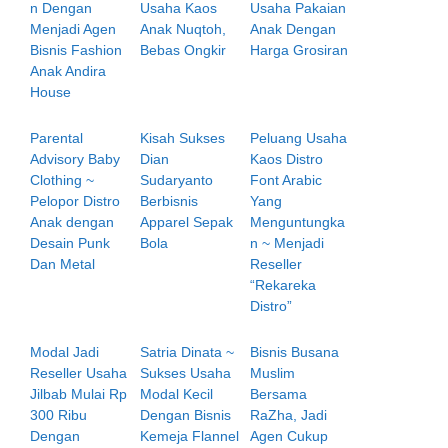
n Dengan
Usaha Kaos
Usaha Pakaian
Menjadi Agen
Anak Nuqtoh,
Anak Dengan
Bisnis Fashion
Bebas Ongkir
Harga Grosiran
Anak Andira
House
Parental
Kisah Sukses
Peluang Usaha
Advisory Baby
Dian
Kaos Distro
Clothing ~
Sudaryanto
Font Arabic
Pelopor Distro
Berbisnis
Yang
Anak dengan
Apparel Sepak
Menguntungka
Desain Punk
Bola
n ~ Menjadi
Dan Metal
Reseller
“Rekareka
Distro”
Modal Jadi
Satria Dinata ~
Bisnis Busana
Reseller Usaha
Sukses Usaha
Muslim
Jilbab Mulai Rp
Modal Kecil
Bersama
300 Ribu
Dengan Bisnis
RaZha, Jadi
Dengan
Kemeja Flannel
Agen Cukup