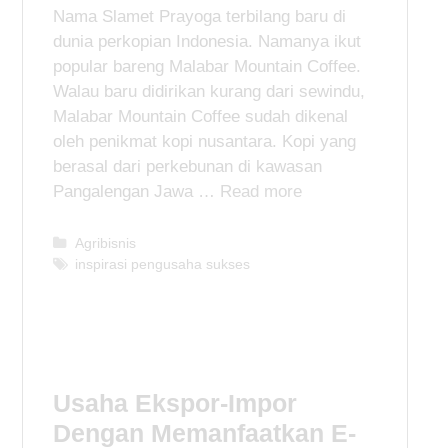
Nama Slamet Prayoga terbilang baru di
dunia perkopian Indonesia. Namanya ikut
popular bareng Malabar Mountain Coffee.
Walau baru didirikan kurang dari sewindu,
Malabar Mountain Coffee sudah dikenal
oleh penikmat kopi nusantara. Kopi yang
berasal dari perkebunan di kawasan
Pangalengan Jawa …
Read more
C
Agribisnis
a
T
inspirasi pengusaha sukses
t
a
e
g
g
s
o
r
i
Usaha Ekspor-Impor
e
Dengan Memanfaatkan E-
s