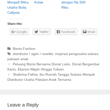
Menjadi Mitra
Kotak
dengan Rp 500
Usaha Butiq
Ribu
Callysta
Share this:
Google
Twitter
Facebook
Email
C
Bisnis Fashion
a
T
distributor / agen / reseller
,
inspirasi pengusaha sukses
,
pakaian anak
t
a
P
e
g
Peluang Bisnis Bersama Donat Lukis, Donat Bergambar
o
Kartu, Ekpresi Wajah Hingga Tulisan
g
s
s
o
Shabrina Fathia, Ibu Rumah Tangga Sukses Menjadi
t
Distributor Usaha Pakaian Anak Ternama
r
n
i
a
e
v
s
i
Leave a Reply
g