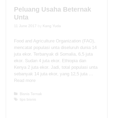
o
Peluang Usaha Beternak
r
i
Unta
e
s
11 June 2017
by
Kang Yuda
Food and Agriculture Organization (FAO),
mencatat populasi unta diseluruh dunia 14
juta ekor. Terbanyak di Somalia, 6,5 juta
ekor. Sudan 4 juta ekor. Ethiopia dan
Kenya 2 juta ekor. Jadi, total populasi unta
sebanyak 14 juta ekor, yang 12,5 juta …
Read more
C
Bisnis Ternak
a
T
tips bisnis
t
a
e
g
g
s