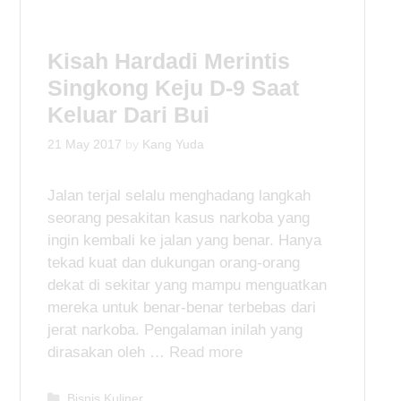
o
r
i
Kisah Hardadi Merintis
e
Singkong Keju D-9 Saat
s
Keluar Dari Bui
21 May 2017
by
Kang Yuda
Jalan terjal selalu menghadang langkah
seorang pesakitan kasus narkoba yang
ingin kembali ke jalan yang benar. Hanya
tekad kuat dan dukungan orang-orang
dekat di sekitar yang mampu menguatkan
mereka untuk benar-benar terbebas dari
jerat narkoba. Pengalaman inilah yang
dirasakan oleh …
Read more
C
Bisnis Kuliner