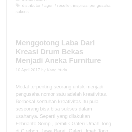
a
T
distributor / agen / reseller
,
inspirasi pengusaha
sukses
t
a
e
g
g
s
o
r
Menggotong Laba Dari
i
e
Kreasi Drum Bekas
s
Menjadi Aneka Furniture
10 April 2017
by
Kang Yuda
Modal terpenting seorang untuk menjadi
pengusaha nomor satu adalah kreativitas.
Berbekal sentuhan kreativitas itu pula
seseorang bisa bisa sukses dalam
usahanya. Seperti yang dilakukan
Febrianto Sompi, pemilik Galeri Umah Tong
di Cirebon, Jawa Barat. Galeri Umah Tong