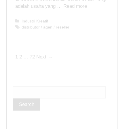
adalah usaha yang …
Read more
C
Industri Kreatif
a
T
distributor / agen / reseller
t
a
e
g
g
s
o
P
1
2
…
72
Next →
r
i
o
e
s
s
t
n
a
v
i
g
a
t