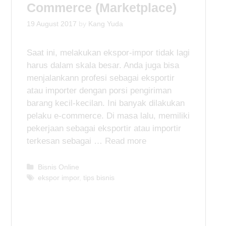
Commerce (Marketplace)
19 August 2017
by
Kang Yuda
Saat ini, melakukan ekspor-impor tidak lagi
harus dalam skala besar. Anda juga bisa
menjalankann profesi sebagai eksportir
atau importer dengan porsi pengiriman
barang kecil-kecilan. Ini banyak dilakukan
pelaku e-commerce. Di masa lalu, memiliki
pekerjaan sebagai eksportir atau importir
terkesan sebagai …
Read more
C
Bisnis Online
a
T
ekspor impor
,
tips bisnis
t
a
e
g
g
s
o