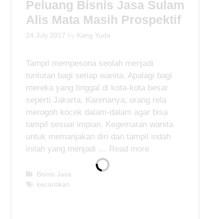
Peluang Bisnis Jasa Sulam
r
i
Alis Mata Masih Prospektif
e
s
24 July 2017
by
Kang Yuda
Tampil mempesona seolah menjadi
tuntutan bagi setiap wanita. Apalagi bagi
mereka yang tinggal di kota-kota besar
seperti Jakarta. Karenanya, orang rela
merogoh kocek dalam-dalam agar bisa
tampil sesuai impian. Kegemaran wanita
untuk memanjakan diri dan tampil indah
inilah yang menjadi …
Read more
C
Bisnis Jasa
a
T
kecantikan
t
a
e
g
g
s