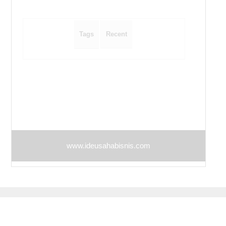
i
o
Tags
Recent
n
www.ideusahabisnis.com