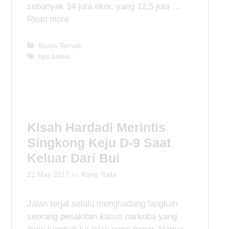
sebanyak 14 juta ekor, yang 12,5 juta …
Read more
C
Bisnis Ternak
a
T
tips bisnis
t
a
e
g
g
s
o
r
i
Kisah Hardadi Merintis
e
Singkong Keju D-9 Saat
s
Keluar Dari Bui
21 May 2017
by
Kang Yuda
Jalan terjal selalu menghadang langkah
seorang pesakitan kasus narkoba yang