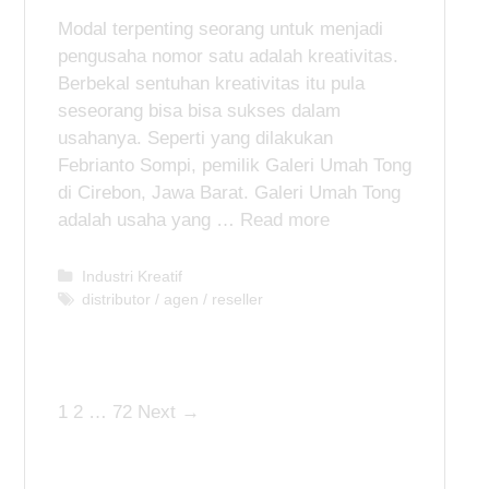
Modal terpenting seorang untuk menjadi
pengusaha nomor satu adalah kreativitas.
Berbekal sentuhan kreativitas itu pula
seseorang bisa bisa sukses dalam
usahanya. Seperti yang dilakukan
Febrianto Sompi, pemilik Galeri Umah Tong
di Cirebon, Jawa Barat. Galeri Umah Tong
adalah usaha yang …
Read more
C
Industri Kreatif
a
T
distributor / agen / reseller
t
a
e
g
g
s
o
P
1
2
…
72
Next →
r
i
o
e
s
s