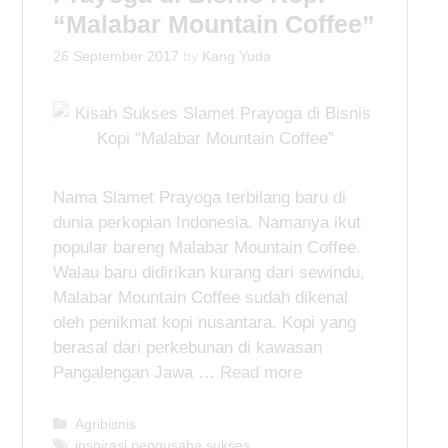
“Malabar Mountain Coffee”
26 September 2017
by
Kang Yuda
Nama Slamet Prayoga terbilang baru di
dunia perkopian Indonesia. Namanya ikut
popular bareng Malabar Mountain Coffee.
Walau baru didirikan kurang dari sewindu,
Malabar Mountain Coffee sudah dikenal
oleh penikmat kopi nusantara. Kopi yang
berasal dari perkebunan di kawasan
Pangalengan Jawa …
Read more
C
Agribisnis
a
T
inspirasi pengusaha sukses