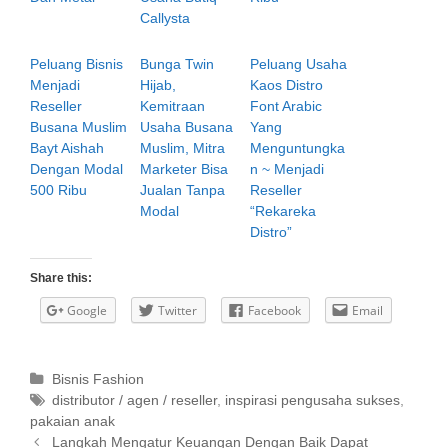
Callysta
Peluang Bisnis
Bunga Twin
Peluang Usaha
Menjadi
Hijab,
Kaos Distro
Reseller
Kemitraan
Font Arabic
Busana Muslim
Usaha Busana
Yang
Bayt Aishah
Muslim, Mitra
Menguntungka
Dengan Modal
Marketer Bisa
n ~ Menjadi
500 Ribu
Jualan Tanpa
Reseller
Modal
“Rekareka
Distro”
Share this:
Google
Twitter
Facebook
Email
C
Bisnis Fashion
a
T
distributor / agen / reseller
,
inspirasi pengusaha sukses
,
pakaian anak
t
a
P
e
g
Langkah Mengatur Keuangan Dengan Baik Dapat