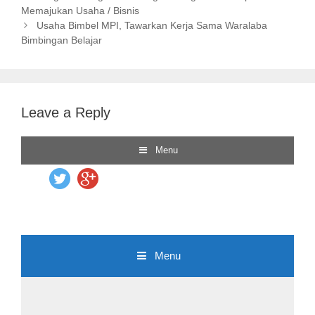
o
Memajukan Usaha / Bisnis
g
s
s
o
Usaha Bimbel MPI, Tawarkan Kerja Sama Waralaba
t
Bimbingan Belajar
r
n
i
a
e
v
s
i
Leave a Reply
g
a
t
i
o
n