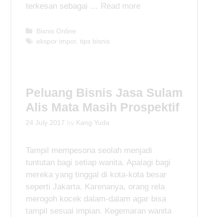
terkesan sebagai …
Read more
C
Bisnis Online
a
T
ekspor impor
,
tips bisnis
t
a
e
g
g
s
o
Peluang Bisnis Jasa Sulam
r
i
Alis Mata Masih Prospektif
e
s
24 July 2017
by
Kang Yuda
Tampil mempesona seolah menjadi
tuntutan bagi setiap wanita. Apalagi bagi
mereka yang tinggal di kota-kota besar
seperti Jakarta. Karenanya, orang rela
merogoh kocek dalam-dalam agar bisa
tampil sesuai impian. Kegemaran wanita