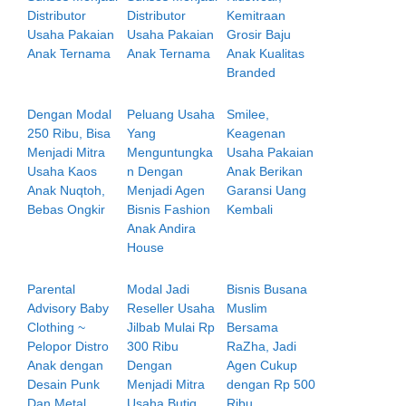
Distributor
Distributor
Kemitraan
Usaha Pakaian
Usaha Pakaian
Grosir Baju
Anak Ternama
Anak Ternama
Anak Kualitas
Branded
Dengan Modal
Peluang Usaha
Smilee,
250 Ribu, Bisa
Yang
Keagenan
Menjadi Mitra
Menguntungka
Usaha Pakaian
Usaha Kaos
n Dengan
Anak Berikan
Anak Nuqtoh,
Menjadi Agen
Garansi Uang
Bebas Ongkir
Bisnis Fashion
Kembali
Anak Andira
House
Parental
Modal Jadi
Bisnis Busana
Advisory Baby
Reseller Usaha
Muslim
Clothing ~
Jilbab Mulai Rp
Bersama
Pelopor Distro
300 Ribu
RaZha, Jadi
Anak dengan
Dengan
Agen Cukup
Desain Punk
Menjadi Mitra
dengan Rp 500
Dan Metal
Usaha Butiq
Ribu