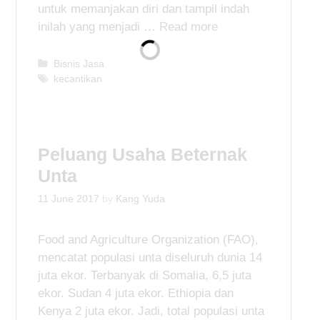
untuk memanjakan diri dan tampil indah
inilah yang menjadi …
Read more
C
Bisnis Jasa
a
T
kecantikan
t
a
e
g
g
s
o
Peluang Usaha Beternak
r
i
Unta
e
s
11 June 2017
by
Kang Yuda
Food and Agriculture Organization (FAO),
mencatat populasi unta diseluruh dunia 14
juta ekor. Terbanyak di Somalia, 6,5 juta
ekor. Sudan 4 juta ekor. Ethiopia dan
Kenya 2 juta ekor. Jadi, total populasi unta