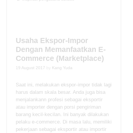
t
a
e
g
g
s
o
r
i
Usaha Ekspor-Impor
e
Dengan Memanfaatkan E-
s
Commerce (Marketplace)
19 August 2017
by
Kang Yuda
Saat ini, melakukan ekspor-impor tidak lagi
harus dalam skala besar. Anda juga bisa
menjalankann profesi sebagai eksportir
atau importer dengan porsi pengiriman
barang kecil-kecilan. Ini banyak dilakukan
pelaku e-commerce. Di masa lalu, memiliki
pekerjaan sebagai eksportir atau importir