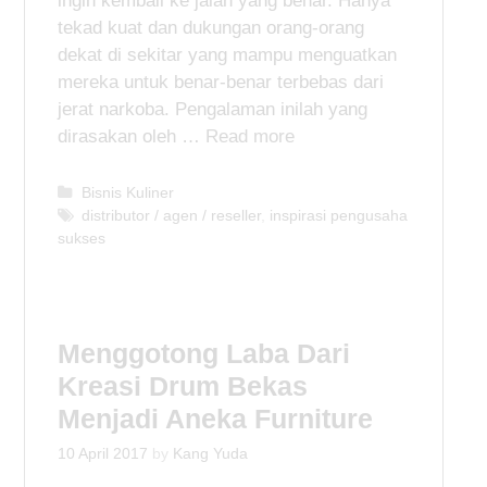
ingin kembali ke jalan yang benar. Hanya
tekad kuat dan dukungan orang-orang
dekat di sekitar yang mampu menguatkan
mereka untuk benar-benar terbebas dari
jerat narkoba. Pengalaman inilah yang
dirasakan oleh …
Read more
C
Bisnis Kuliner
a
T
distributor / agen / reseller
,
inspirasi pengusaha
sukses
t
a
e
g
g
s
o
r
Menggotong Laba Dari
i
e
Kreasi Drum Bekas
s
Menjadi Aneka Furniture
10 April 2017
by
Kang Yuda