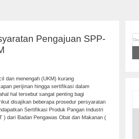
syaratan Pengajuan SPP-
M
cil dan menengah (UKM) kurang
pan perijinan hingga sertifikasi dalam
al hal tersebut sangat penting bagi
ikut disajikan beberapa prosedur persyaratan
dapatkan Sertifikasi Produk Pangan Industri
S
 ) dari Badan Pengawas Obat dan Makanan (
k
i
p