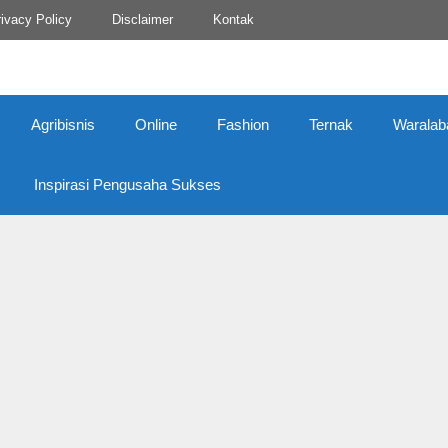
ivacy Policy
Disclaimer
Kontak
Agribisnis
Online
Fashion
Ternak
Waralab
Inspirasi Pengusaha Sukses