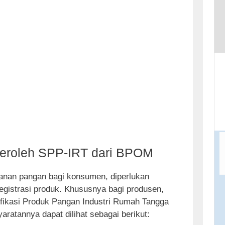
t
o
c
o
n
t
e
n
t
roleh SPP-IRT dari BPOM
nan pangan bagi konsumen, diperlukan
gistrasi produk. Khususnya bagi produsen,
fikasi Produk Pangan Industri Rumah Tangga
aratannya dapat dilihat sebagai berikut: