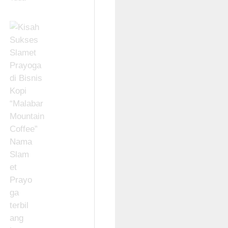
Nama
Slam
et
Prayo
ga
terbil
ang