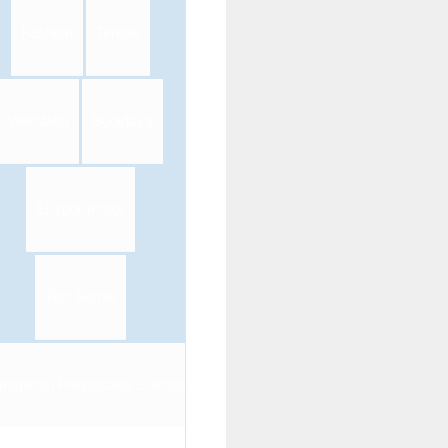
Fashion
Ternak
Waralaba
Budidaya
Ekspor Impor
Tips Bisnis
Inspirasi Pengusaha Sukses