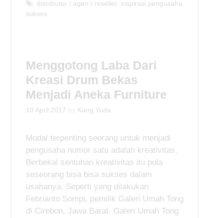
a
T
distributor / agen / reseller
,
inspirasi pengusaha
sukses
t
a
e
g
g
s
o
r
Menggotong Laba Dari
i
e
Kreasi Drum Bekas
s
Menjadi Aneka Furniture
10 April 2017
by
Kang Yuda
Modal terpenting seorang untuk menjadi
pengusaha nomor satu adalah kreativitas.
Berbekal sentuhan kreativitas itu pula
seseorang bisa bisa sukses dalam
usahanya. Seperti yang dilakukan
Febrianto Sompi, pemilik Galeri Umah Tong
di Cirebon, Jawa Barat. Galeri Umah Tong