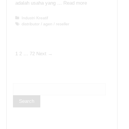
adalah usaha yang …
Read more
C
Industri Kreatif
a
T
distributor / agen / reseller
t
a
e
g
g
s
o
P
1
2
…
72
Next →
r
i
o
e
s
s
t
n
a
v
i
g
a
t