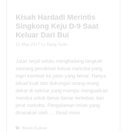
o
r
i
Kisah Hardadi Merintis
e
Singkong Keju D-9 Saat
s
Keluar Dari Bui
21 May 2017
by
Kang Yuda
Jalan terjal selalu menghadang langkah
seorang pesakitan kasus narkoba yang
ingin kembali ke jalan yang benar. Hanya
tekad kuat dan dukungan orang-orang
dekat di sekitar yang mampu menguatkan
mereka untuk benar-benar terbebas dari
jerat narkoba. Pengalaman inilah yang
dirasakan oleh …
Read more
C
Bisnis Kuliner