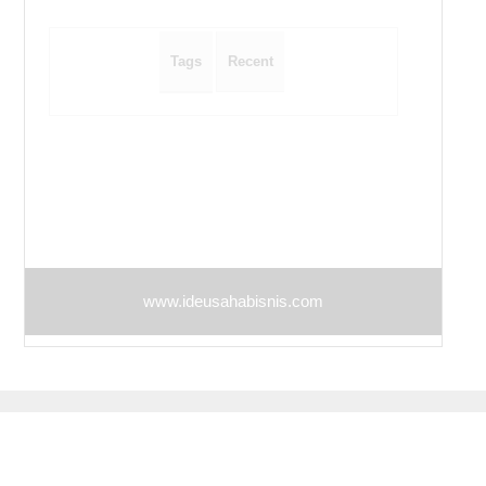
i
o
Tags
Recent
n
www.ideusahabisnis.com