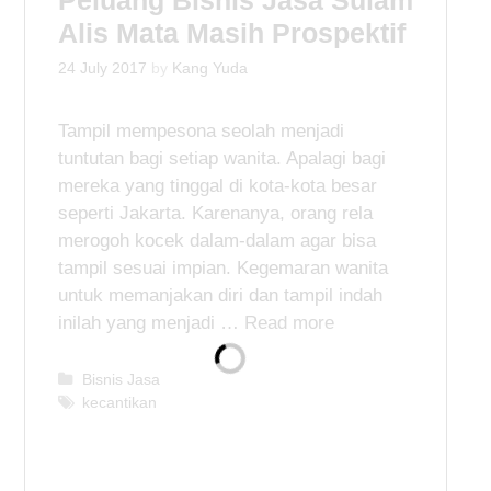
i
Alis Mata Masih Prospektif
e
s
24 July 2017
by
Kang Yuda
Tampil mempesona seolah menjadi
tuntutan bagi setiap wanita. Apalagi bagi
mereka yang tinggal di kota-kota besar
seperti Jakarta. Karenanya, orang rela
merogoh kocek dalam-dalam agar bisa
tampil sesuai impian. Kegemaran wanita
untuk memanjakan diri dan tampil indah
inilah yang menjadi …
Read more
C
Bisnis Jasa
a
T
kecantikan
t
a
e
g
g
s