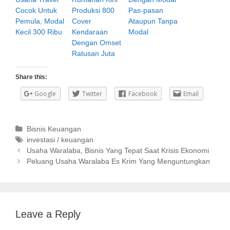
Cocok Untuk
Produksi 800
Pas-pasan
Pemula, Modal
Cover
Ataupun Tanpa
Kecil 300 Ribu
Kendaraan
Modal
Dengan Omset
Ratusan Juta
Share this:
Google
Twitter
Facebook
Email
C
Bisnis Keuangan
a
T
investasi / keuangan
P
t
a
Usaha Waralaba, Bisnis Yang Tepat Saat Krisis Ekonomi
o
e
g
Peluang Usaha Waralaba Es Krim Yang Menguntungkan
s
g
s
t
o
n
r
a
i
Leave a Reply
v
e
i
s