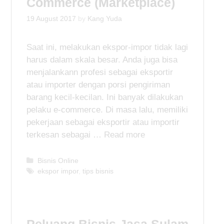
Commerce (Marketplace)
19 August 2017
by
Kang Yuda
Saat ini, melakukan ekspor-impor tidak lagi
harus dalam skala besar. Anda juga bisa
menjalankann profesi sebagai eksportir
atau importer dengan porsi pengiriman
barang kecil-kecilan. Ini banyak dilakukan
pelaku e-commerce. Di masa lalu, memiliki
pekerjaan sebagai eksportir atau importir
terkesan sebagai …
Read more
C
Bisnis Online
a
T
ekspor impor
,
tips bisnis
t
a
e
g
g
s
o
Peluang Bisnis Jasa Sulam
r