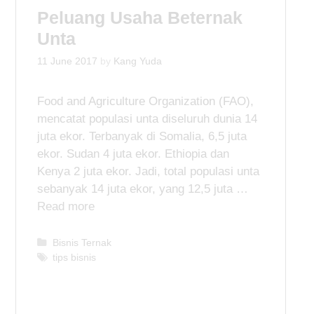
o
Peluang Usaha Beternak
r
i
Unta
e
s
11 June 2017
by
Kang Yuda
Food and Agriculture Organization (FAO),
mencatat populasi unta diseluruh dunia 14
juta ekor. Terbanyak di Somalia, 6,5 juta
ekor. Sudan 4 juta ekor. Ethiopia dan
Kenya 2 juta ekor. Jadi, total populasi unta
sebanyak 14 juta ekor, yang 12,5 juta …
Read more
C
Bisnis Ternak
a
T
tips bisnis
t
a
e
g
g
s