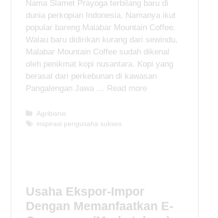
Nama Slamet Prayoga terbilang baru di
dunia perkopian Indonesia. Namanya ikut
popular bareng Malabar Mountain Coffee.
Walau baru didirikan kurang dari sewindu,
Malabar Mountain Coffee sudah dikenal
oleh penikmat kopi nusantara. Kopi yang
berasal dari perkebunan di kawasan
Pangalengan Jawa …
Read more
C
Agribisnis
a
T
inspirasi pengusaha sukses
t
a
e
g
g
s
o
r
i
Usaha Ekspor-Impor
e
Dengan Memanfaatkan E-
s