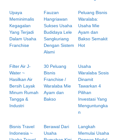
Upaya
Fauzan
Peluang Bisnis
Meminimalis
Hangriawan
Waralaba:
Kegagalan
Sukses Usaha
Usaha Mie
Yang Terjadi
Budidaya Lele
Ayam dan
Dalam Usaha
Sangkuriang
Bakso Semakit
Franchise
Dengan Sistem
Hot
Alami
Filter Air J-
30 Peluang
Usaha
Water ~
Bisnis
Waralaba Sosis
Hasilkan Air
Franchise /
Dinamit
Bersih Layak
Waralaba Mie
Tawarkan 4
Minum Rumah
Ayam dan
Pilihan
Tangga &
Bakso
Investasi Yang
Industri
Menguntungka
n
Bisnis Travel
Berawal Dari
Langkah
Indonesia ~
Usaha
Memulai Usaha
Usaha Travel
Rumahan Kini
Dengan Modal